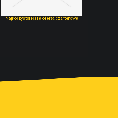
Najkorzystniejsza oferta czarterowa
Rejs po Morzu Bałtyckim zapewnia
niezapomniane wspomnienia i
wrażenia. Kubryk jest firmą od
kilkunastu lat umożliwiającą
pasjonatom żeglarstwa niezawodny
czarter. Bałtyk to tylko jeden z...
√
CZYTAJ DALEJ...