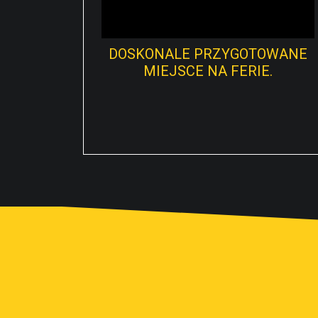
DOSKONALE PRZYGOTOWANE
MIEJSCE NA FERIE.
Podczas gdy jedni wolą spędzać
wypoczynek w domu przed
telewizorem z piwem w ręku, inni lubią
korzystać ze słońca i odkrywać nowe
okolice i...
√
CZYTAJ DALEJ...