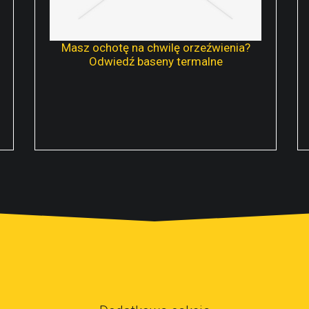
Masz ochotę na chwilę orzeźwienia?
Odwiedź baseny termalne
Potrzebujesz chwili relaksu? Lubisz
pływać i spędzać czas na aktywnym
wypoczynku w wodzie? Baseny
termalne będą dla Ciebie idealną
propozycją na urlop. Wielu turystów
wybiera...
√
CZYTAJ DALEJ...