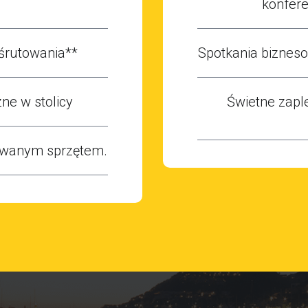
konfer
śrutowania**
Spotkania bizne
ne w stolicy
Świetne zapl
owanym sprzętem.