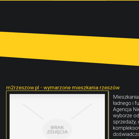
m2rzeszow.pl - wymarzone mieszkania rzeszów
Mieszkania
ładnego i f
Agencja Ni
wyborze od
sprzedaży,
kompleksow
doświadczo