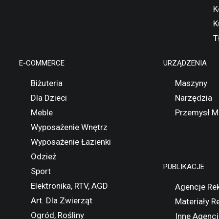
K
K
T
E-COMMERCE
URZĄDZENIA
Biżuteria
Maszyny
Dla Dzieci
Narzędzia
Meble
Przemysł M
Wyposażenie Wnętrz
Wyposażenie Łazienki
Odzież
PUBLIKACJE
Sport
Elektronika, RTV, AGD
Agencje Re
Art. Dla Zwierząt
Materiały 
Ogród, Rośliny
Inne Agencj