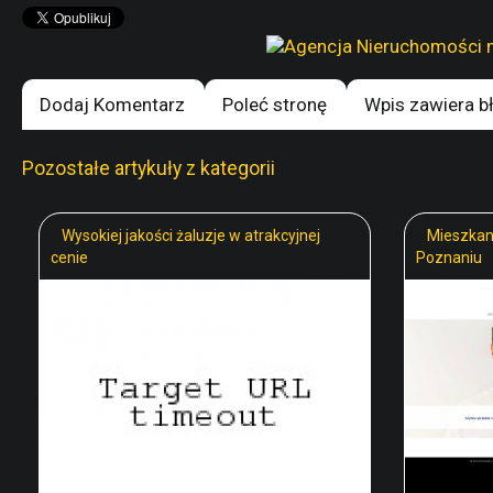
Dodaj Komentarz
Poleć stronę
Wpis zawiera b
Pozostałe artykuły z kategorii
Wysokiej jakości żaluzje w atrakcyjnej
Mieszkan
cenie
Poznaniu