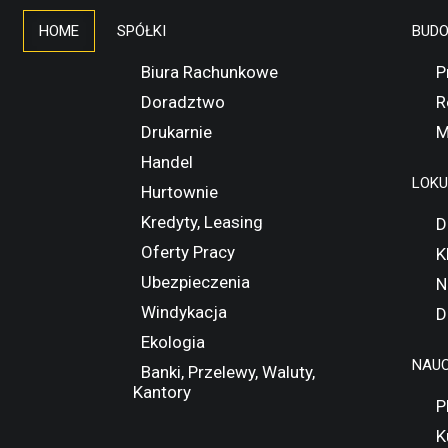
HOME
SPÓŁKI
BUD
Biura Rachunkowe
P
Doradztwo
R
Drukarnie
M
Handel
LOK
Hurtownie
Kredyty, Leasing
D
Oferty Pracy
K
Ubezpieczenia
N
Windykacja
D
Ekologia
NAUC
Banki, Przelewy, Waluty,
Kantory
P
K