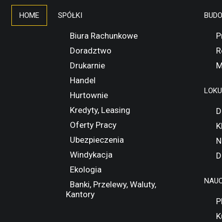
HOME
SPÓŁKI
BUD
Biura Rachunkowe
P
Doradztwo
R
Drukarnie
M
Handel
LOK
Hurtownie
Kredyty, Leasing
D
Oferty Pracy
K
Ubezpieczenia
N
Windykacja
D
Ekologia
NAUC
Banki, Przelewy, Waluty,
Kantory
P
K