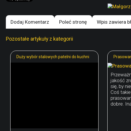
Dodaj Komentarz
Poleć stronę
Wpis zawiera b
Pozostałe artykuły z kategorii
Duży wybór stalowych patelni do kuchni
Prasowani
Przeważn
jakość zr
się, by n
Coś taki
prasowani
dobre. Ina