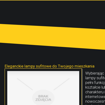
Eleganckie lampy sufitowe do Twojego mieszkania
Wybierając
lampy sufit
pełni funkc
kształcie l
charakteru 
internetowe
nowoczesne