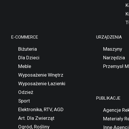
K
K
T
E-COMMERCE
URZĄDZENIA
Biżuteria
Maszyny
Dla Dzieci
Narzędzia
Meble
Przemysł M
Wyposażenie Wnętrz
Wyposażenie Łazienki
Odzież
PUBLIKACJE
Sport
Elektronika, RTV, AGD
Agencje Re
Art. Dla Zwierząt
Materiały 
Ogród, Rośliny
Inne Agencj