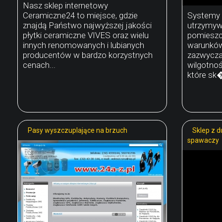
Nasz sklep internetowy
Ceramiczne24 to miejsce, gdzie
Systemy k
znajdą Państwo najwyższej jakości
utrzymyw
płytki ceramiczne VIVES oraz wielu
pomieszc
innych renomowanych i lubianych
warunków 
producentów w bardzo korzystnych
zazwyczaj
cenach...
wilgotno
które sk�
Pasy wyszczuplające na brzuch
Sklep z 
spawaczy