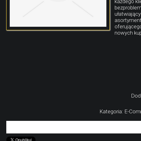
każdego kl
bezproblem
ułatwiający
asortyment
oferującego
nowych kup
Dod
Kategoria: E-Comm