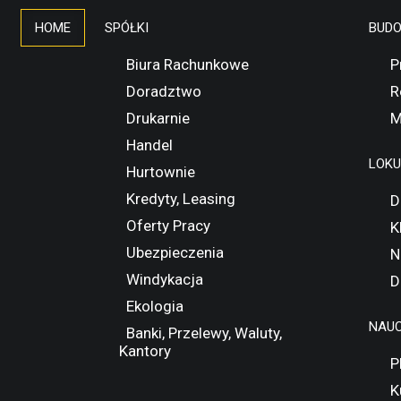
HOME
SPÓŁKI
BUD
Biura Rachunkowe
P
Doradztwo
R
Drukarnie
M
Handel
LOK
Hurtownie
Kredyty, Leasing
D
Oferty Pracy
K
Ubezpieczenia
N
Windykacja
D
Ekologia
NAUC
Banki, Przelewy, Waluty,
Kantory
P
K