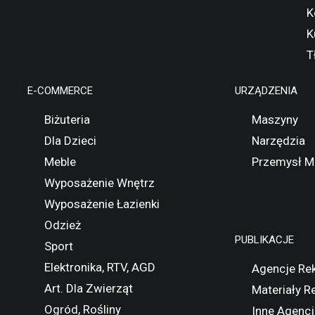
K
K
T
E-COMMERCE
URZĄDZENIA
Biżuteria
Maszyny
Dla Dzieci
Narzędzia
Meble
Przemysł M
Wyposażenie Wnętrz
Wyposażenie Łazienki
Odzież
PUBLIKACJE
Sport
Elektronika, RTV, AGD
Agencje Re
Art. Dla Zwierząt
Materiały 
Ogród, Rośliny
Inne Agencj