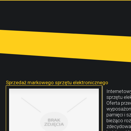
Sprzedaż markowego sprzętu elektronicznego
Internetow
sprzętu ele
Oferta prz
wyposażone
pamięci i s
bieżąco roz
zdecydować