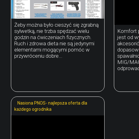
Żeby można było cieszyć się zgrabną
sylwetką, nie trzba spędzać wielu
Komfort 
godzin na ćwiczeniach fizycznych.
jest od w
Ruch i zdrowa dieta nie są jedynymi
akcesori
elementami mogącymi pomóc w
dopasowa
przywróceniu dobre...
spawalni
MIG/MAG 
odprowad
Nasiona PNOS- najlepsza oferta dla
każdego ogrodnika