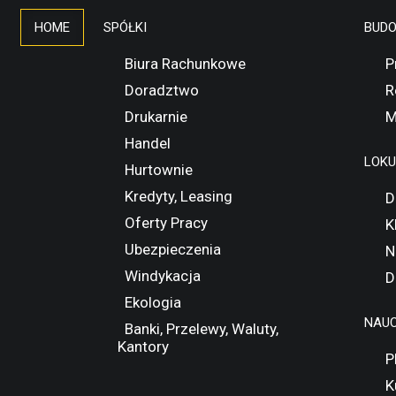
HOME
SPÓŁKI
BUD
Biura Rachunkowe
P
Doradztwo
R
Drukarnie
M
Handel
LOK
Hurtownie
Kredyty, Leasing
D
Oferty Pracy
K
Ubezpieczenia
N
Windykacja
D
Ekologia
NAUC
Banki, Przelewy, Waluty,
Kantory
P
K