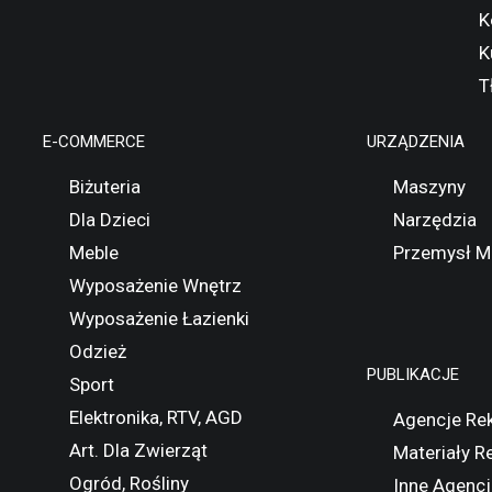
K
K
T
E-COMMERCE
URZĄDZENIA
Biżuteria
Maszyny
Dla Dzieci
Narzędzia
Meble
Przemysł M
Wyposażenie Wnętrz
Wyposażenie Łazienki
Odzież
PUBLIKACJE
Sport
Elektronika, RTV, AGD
Agencje Re
Art. Dla Zwierząt
Materiały 
Ogród, Rośliny
Inne Agencj