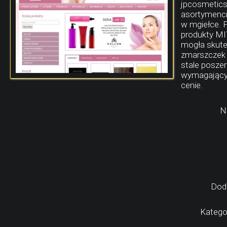
jpcosmetics
asortymenci
w mgiełce. P
produkty MI
mogła skutec
zmarszczek 
stale poszer
wymagających
cenie.
N
Dod
Kategor