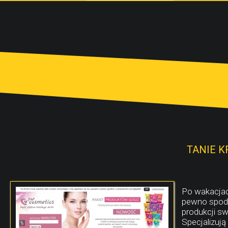
TANIE 
Po wakacjach
pewno spodo
produkcji s
Specjalizują