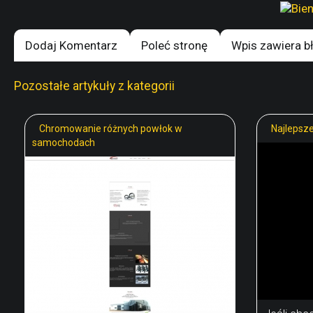
Dodaj Komentarz
Poleć stronę
Wpis zawiera b
Pozostałe artykuły z kategorii
Chromowanie różnych powłok w
Najlepsze
samochodach