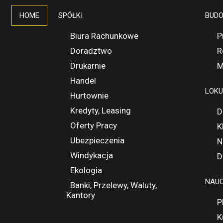
HOME
SPÓŁKI
BUD
Biura Rachunkowe
P
Doradztwo
R
Drukarnie
M
Handel
LOK
Hurtownie
Kredyty, Leasing
D
Oferty Pracy
K
Ubezpieczenia
N
Windykacja
D
Ekologia
NAUC
Banki, Przelewy, Waluty,
Kantory
P
K