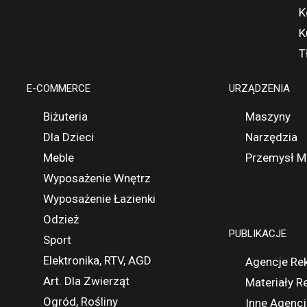
K
K
T
E-COMMERCE
URZĄDZENIA
Biżuteria
Maszyny
Dla Dzieci
Narzędzia
Meble
Przemysł M
Wyposażenie Wnętrz
Wyposażenie Łazienki
Odzież
PUBLIKACJE
Sport
Elektronika, RTV, AGD
Agencje Re
Art. Dla Zwierząt
Materiały 
Ogród, Rośliny
Inne Agencj