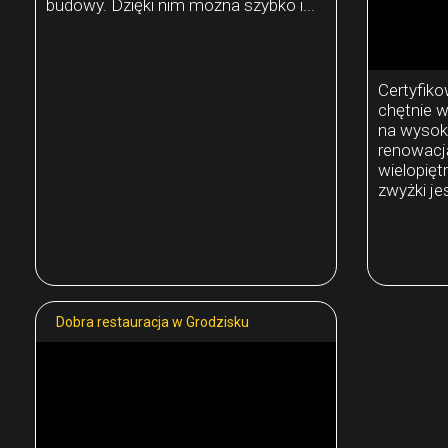
budowy. Dzięki nim można szybko i...
Certyfik
chętnie 
na wysoko
renowacj
wielopięt
zwyżki jes
Dobra restauracja w Grodzisku