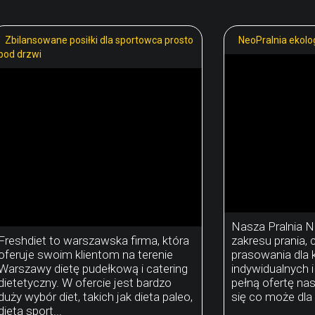
Zbilansowane posiłki dla sportowca prosto
NeoPralnia ekolo
pod drzwi
Nasza Pralnia Ne
Freshdiet to warszawska firma, która
zakresu prania, 
oferuje swoim klientom na terenie
prasowania dla 
Warszawy dietę pudełkową i catering
indywidualnych i
dietetyczny. W ofercie jest bardzo
pełną ofertę nas
duży wybór diet, takich jak dieta paleo,
się co może dla 
dieta sport...