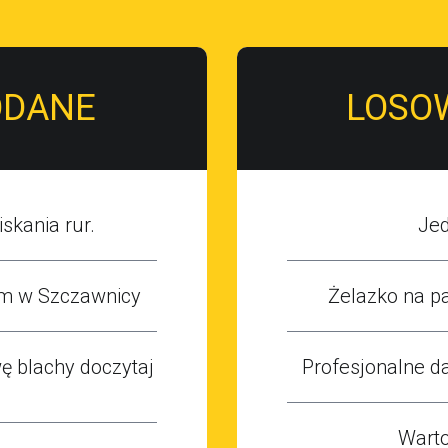
ODANE
LOSO
skania rur.
Jed
m w Szczawnicy
Żelazko na pa
 blachy doczytaj
Profesjonalne d
Warto