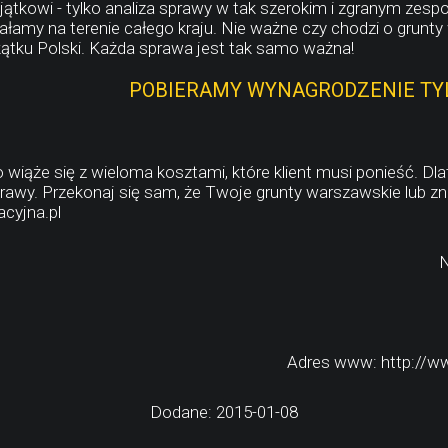
ątkowi - tylko analiza sprawy w tak szerokim i zgranym zespo
ałamy na terenie całego kraju. Nie ważne czy chodzi o grun
ątku Polski. Każda sprawa jest tak samo ważna!
POBIERAMY WYNAGRODZENIE TYL
ąże się z wieloma kosztami, które klient musi ponieść. Dla
awy. Przekonaj się sam, że Twoje grunty warszawskie lub zna
cyjna.pl
N
Adres www: http://ww
Dodane: 2015-01-08