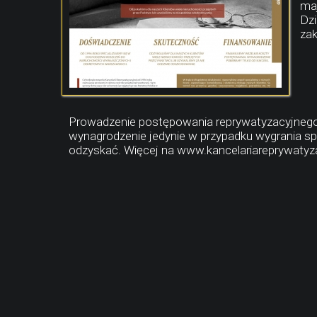
maj
Dzi
zak
Prowadzenie postępowania reprywatyzacyjnego wi
wynagrodzenie jedynie w przypadku wygrania spr
odzyskać. Więcej na www.kancelariareprywatyza