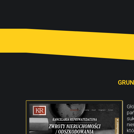
GRUN
Głó
pań
su
nie
któ