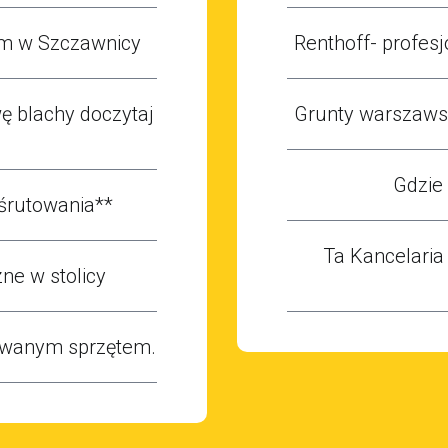
m w Szczawnicy
Renthoff- profesj
 blachy doczytaj
Grunty warszawsk
Gdzie
śrutowania**
Ta Kancelaria
ne w stolicy
owanym sprzętem.