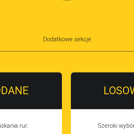
Dodatkowe sekcje
ODANE
LOSO
skania rur.
Szeroki wybó