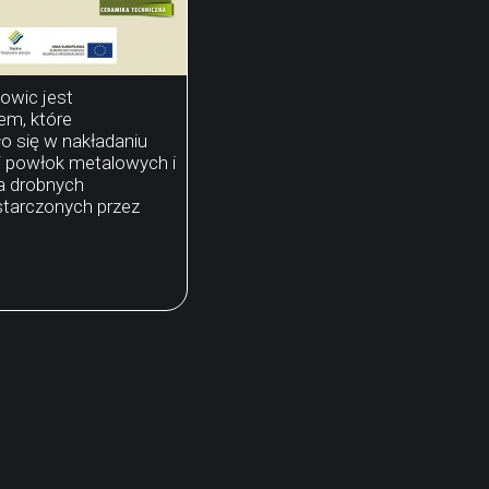
owic jest
em, które
o się w nakładaniu
i powłok metalowych i
a drobnych
starczonych przez