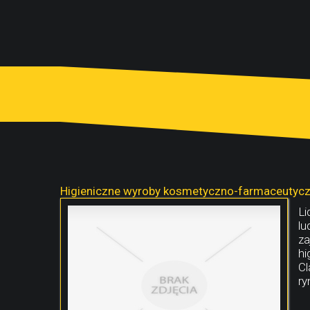
Higieniczne wyroby kosmetyczno-farmaceutyc
Li
lu
za
hi
Cl
ry