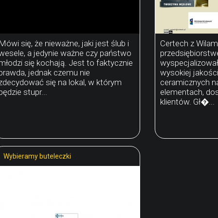
Mówi się, że nieważne, jaki jest ślub i
Certech z Wilam
wesele, a jedynie ważne czy państwo
przedsiębiorstw
młodzi się kochają. Jest to faktycznie
wyspecjalizował
prawda, jednak czemu nie
wysokiej jakośc
zdecydować się na lokal, w którym
ceramicznych n
będzie stupr...
elementach, do
klientów. Gł�...
Wybieramy buteleczki