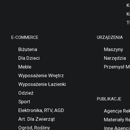
K
K
T
E-COMMERCE
URZĄDZENIA
Biżuteria
Maszyny
Dla Dzieci
Narzędzia
Meble
Przemysł M
Wyposażenie Wnętrz
Wyposażenie Łazienki
Odzież
PUBLIKACJE
Sport
Elektronika, RTV, AGD
Agencje Re
Art. Dla Zwierząt
Materiały 
Ogród, Rośliny
Inne Agencj