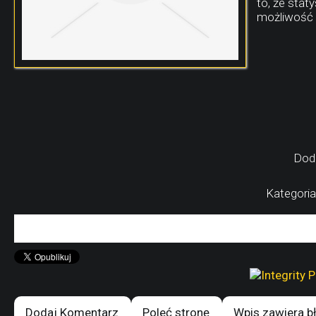
to, że stat
możliwość 
Dod
Kategoria
Dodaj Komentarz
Poleć stronę
Wpis zawiera b