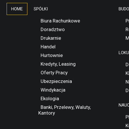
HOME
SPÓŁKI
BUD
Biura Rachunkowe
P
Doradztwo
R
Drukarnie
M
Handel
LOK
Hurtownie
Kredyty, Leasing
D
Oferty Pracy
K
Ubezpieczenia
N
Windykacja
D
Ekologia
NAUC
Banki, Przelewy, Waluty,
Kantory
P
K