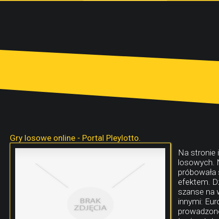
Gry losowe online - Portal Pleylotto.
Na stronie 
losowych. 
próbowała 
efektem. D
szanse na 
innymi: Eur
prowadzone 