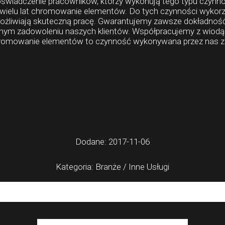
oświadczenie pracowników, którzy wykonują tego typu czynno
wielu lat chromowanie elementów. Do tych czynności wykorzy
żliwiają skuteczną pracę. Gwarantujemy zawsze dokładność 
nym zadowoleniu naszych klientów. Współpracujemy z wiodąc
omowanie elementów to czynność wykonywana przez nas z du
Dodane: 2017-11-06
Kategoria: Branże / Inne Usługi