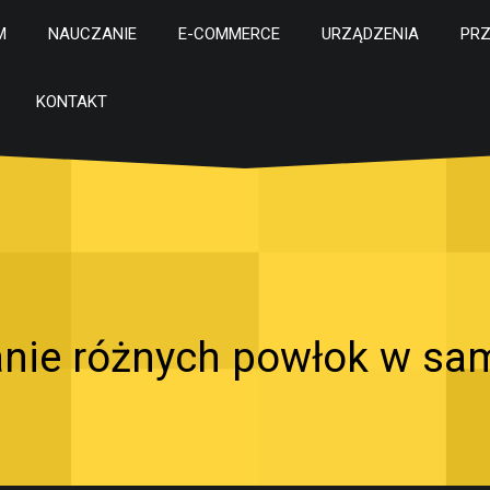
M
NAUCZANIE
E-COMMERCE
URZĄDZENIA
PR
KONTAKT
ie różnych powłok w s