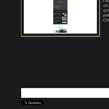
i d
od 
umo
peł
Chr