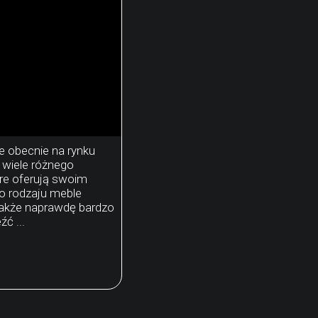
 obecnie na rynku
 wiele różnego
óre oferują swoim
o rodzaju meble
nakże naprawdę bardzo
źć ...