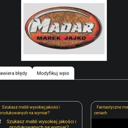
awiera błędy
Modyfikuj wpis
Szukasz mebli wysokiej jakości i
Fantastyczne meb
produkowanych na wymiar?
cenach