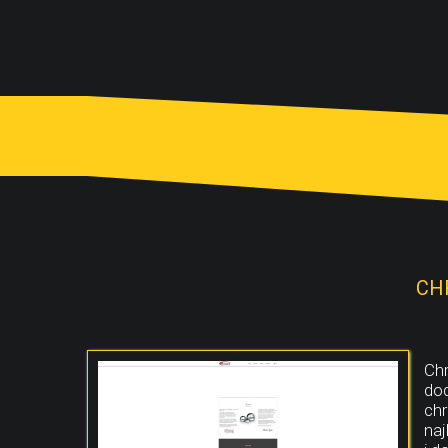
CH
Chr
dod
chr
naj