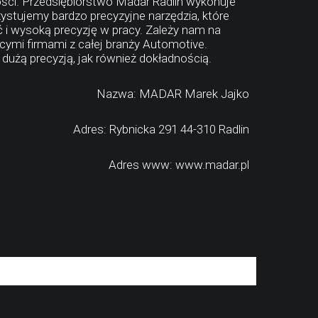
ści. Przedsiębiorstwo Madar Radlin wykonuje
stujemy bardzo precyzyjne narzędzia, które
i wysoką precyzję w pracy. Zależy nam na
ymi firmami z całej branży Automotive.
żą precyzją, jak również dokładnością.
Nazwa: MADAR Marek Jajko
Adres: Rybnicka 291 44-310 Radlin
Adres www: www.madar.pl