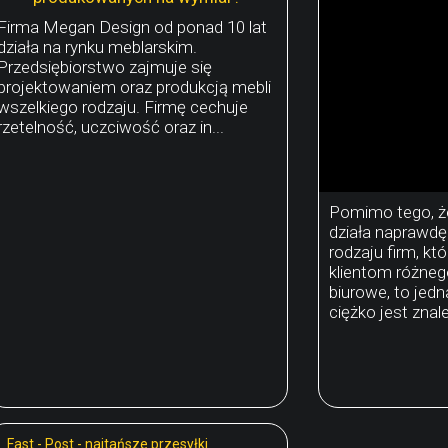
Firma Megan Design od ponad 10 lat
działa na rynku meblarskim.
Przedsiębiorstwo zajmuje się
projektowaniem oraz produkcją mebli
wszelkiego rodzaju. Firmę cechuje
rzetelność, uczciwość oraz in...
Pomimo tego, że
działa naprawdę
rodzaju firm, kt
klientom różneg
biurowe, to jed
ciężko jest znale
Fast - Post - najtańsze przesyłki