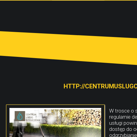
HTTP://CENTRUMUSLUGC
W trosce o 
regularnie 
usługi powi
dostęp do o
odgrzybiani