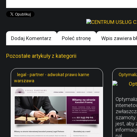
Dodaj Komentarz
Poleć stronę
Wpis zawiera b
Pozostałe artykuły z kategorii
legal - partner - adwokat prawo karne
Optymaliz
warszawa
Optymaliz
interneto
zwłaszcza
szamoty.
jest, aby
informacj
nal...