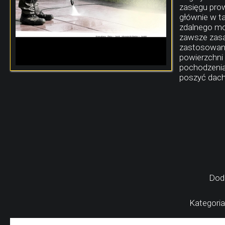
zasięgu pro
głównie w t
zdalnego moż
zawsze zasa
zastosowani
powierzchni 
pochodzenia
poszyć dach
Dod
Kategoria