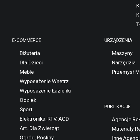
K
K
T
E-COMMERCE
URZĄDZENIA
Biżuteria
Maszyny
Dla Dzieci
Narzędzia
Meble
Przemysł M
Wyposażenie Wnętrz
Wyposażenie Łazienki
Odzież
PUBLIKACJE
Sport
Elektronika, RTV, AGD
Agencje Re
Art. Dla Zwierząt
Materiały 
Ogród, Rośliny
Inne Agencj