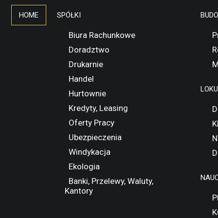
HOME
SPÓŁKI
BUD
Biura Rachunkowe
P
Doradztwo
R
Drukarnie
M
Handel
LOK
Hurtownie
Kredyty, Leasing
D
Oferty Pracy
K
Ubezpieczenia
N
Windykacja
D
Ekologia
NAUC
Banki, Przelewy, Waluty,
Kantory
P
K