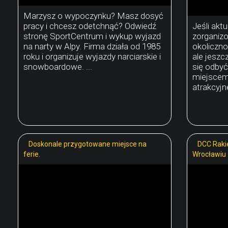
Marzysz o wypoczynku? Masz dosyć
pracy i chcesz odetchnąć? Odwiedź
Jeśli akt
stronę SportCentrum i wykup wyjazd
zorganiz
na narty w Alpy. Firma działa od 1985
okoliczno
roku i organizuje wyjazdy narciarskie i
ale jeszc
snowboardowe. ...
się odby
miejscem
atrakcyjne
Doskonale przygotowane miejsce na
DCC Raki
ferie.
Wrocławiu