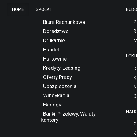
HOME
SPÓŁKI
BUD
Biura Rachunkowe
P
Doradztwo
R
Drukarnie
M
Handel
LOK
Hurtownie
Kredyty, Leasing
D
Oferty Pracy
K
Ubezpieczenia
N
Windykacja
D
Ekologia
NAUC
Banki, Przelewy, Waluty,
Kantory
P
K