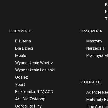
K
K
T
E-COMMERCE
URZĄDZENIA
Biżuteria
Maszyny
Dla Dzieci
Narzędzia
Meble
Przemysł M
Wyposażenie Wnętrz
Wyposażenie Łazienki
Odzież
PUBLIKACJE
Sport
Elektronika, RTV, AGD
Agencje Re
Art. Dla Zwierząt
Materiały 
Ogród, Rośliny
Inne Agencj