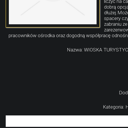
liczyć na c
dobrą opcj
dłużej.Moż
spacery cz
zabraniu z
zarezerwow
pracowników ośrodka oraz dogodną współpracę odnośnie 
Nazwa: WIOSKA TURYSTY
Dod
Kategoria: H