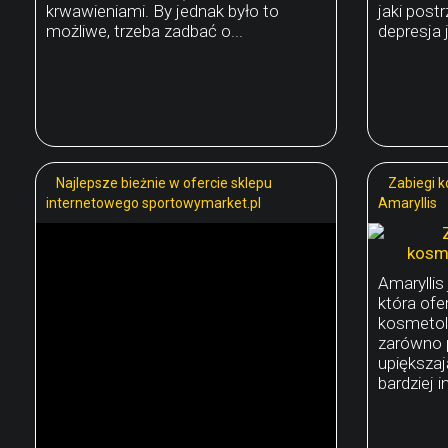
krwawieniami. By jednak było to
jaki post
możliwe, trzeba zadbać o...
depresja j
Najlepsze bieżnie w ofercie sklepu
Zabiegi 
internetowego sportowymarket.pl
Amaryllis
Amaryllis 
która of
kosmetol
zarówno 
upiększaj
bardziej 