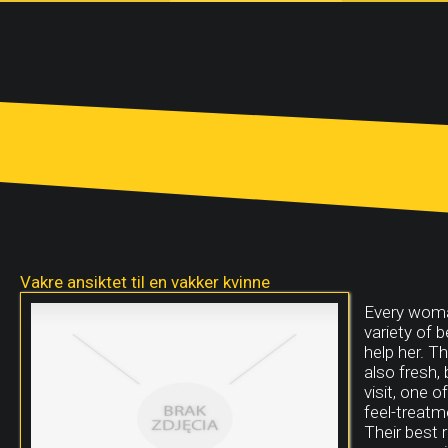
Vakre ansiktet til en vakker kvinne
Every woman
variety of 
help her. T
also fresh,
visit, one 
feel-treatm
Their best 