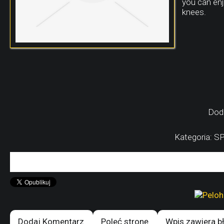
you can enj
knees.
Dod
Kategoria: S
Dodaj Komentarz
Poleć stronę
Wpis zawiera b