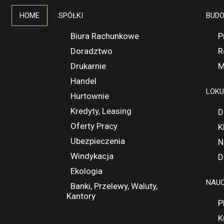
HOME
SPÓŁKI
BUD
Biura Rachunkowe
P
Doradztwo
R
Drukarnie
M
Handel
LOK
Hurtownie
Kredyty, Leasing
D
Oferty Pracy
K
Ubezpieczenia
N
Windykacja
D
Ekologia
NAUC
Banki, Przelewy, Waluty,
Kantory
P
K