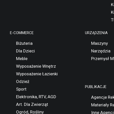
K
K
T
E-COMMERCE
URZĄDZENIA
Biżuteria
Maszyny
Dla Dzieci
Narzędzia
Meble
Przemysł M
Wyposażenie Wnętrz
Wyposażenie Łazienki
Odzież
PUBLIKACJE
Sport
Elektronika, RTV, AGD
Agencje Re
Art. Dla Zwierząt
Materiały 
Ogród, Rośliny
Inne Agencj