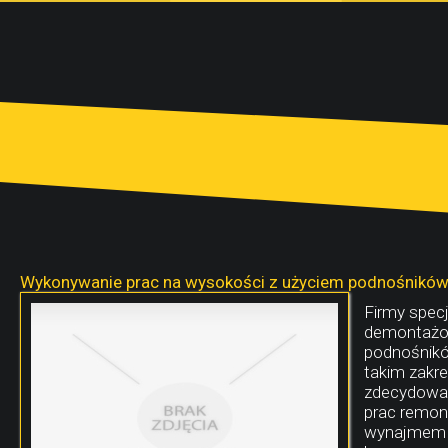
Wykonywanie prac na wysokości z użyciem podnośnikó
Firmy specj
demontażo
podnośników
takim zakr
zdecydowan
prac remon
wynajmem ta