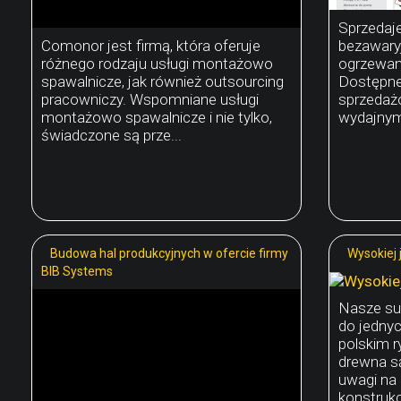
Sprzedaj
Comonor jest firmą, która oferuje
bezawary
różnego rodzaju usługi montażowo
ogrzewani
spawalnicze, jak również outsourcing
Dostępne
pracowniczy. Wspomniane usługi
sprzedażo
montażowo spawalnicze i nie tylko,
wydajnym 
świadczone są prze...
Budowa hal produkcyjnych w ofercie firmy
Wysokiej 
BIB Systems
Nasze su
do jednyc
polskim r
drewna są
uwagi na 
konstrukc