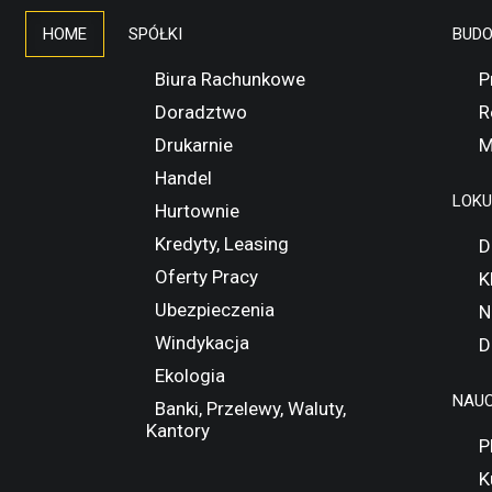
HOME
SPÓŁKI
BUD
Biura Rachunkowe
P
Doradztwo
R
Drukarnie
M
Handel
LOK
Hurtownie
Kredyty, Leasing
D
Oferty Pracy
K
Ubezpieczenia
N
Windykacja
D
Ekologia
NAUC
Banki, Przelewy, Waluty,
Kantory
P
K