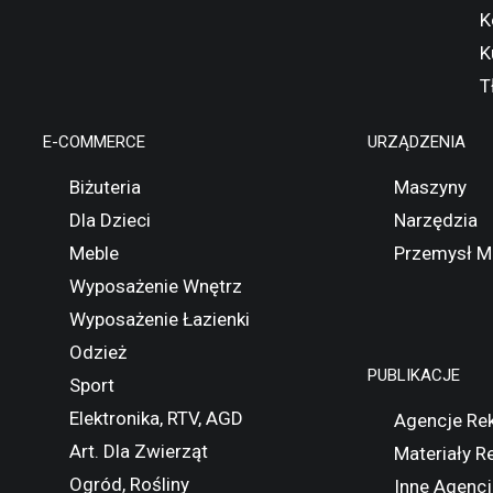
K
K
T
E-COMMERCE
URZĄDZENIA
Biżuteria
Maszyny
Dla Dzieci
Narzędzia
Meble
Przemysł M
Wyposażenie Wnętrz
Wyposażenie Łazienki
Odzież
PUBLIKACJE
Sport
Elektronika, RTV, AGD
Agencje Re
Art. Dla Zwierząt
Materiały 
Ogród, Rośliny
Inne Agencj