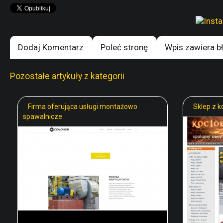
Dodaj Komentarz
Poleć stronę
Wpis zawiera b
Pozostałe artykuły z kategorii
Firma oferująca usługi montażowo
Sklep z k
spawalnicze