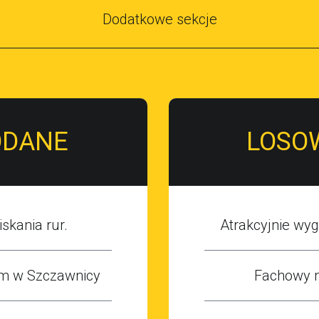
Dodatkowe sekcje
ODANE
LOSO
skania rur.
Atrakcyjnie wy
m w Szczawnicy
Fachowy 