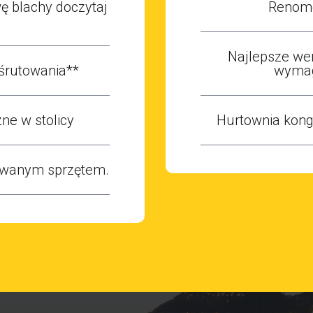
 blachy doczytaj
Renom
Najlepsze wen
śrutowania**
wymag
ne w stolicy
Hurtownia kong
owanym sprzętem.