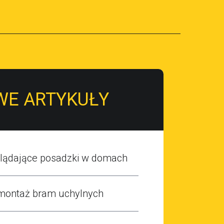
WE ARTYKUŁY
glądające posadzki w domach
montaż bram uchylnych