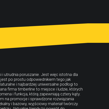
i utrudnia poruszanie. Jest więc istotna dla
jest po prostu odpowiednikiem tego jak
uralne i najbardziej uniwersalne podłogi to
a firma timberline to miejsce i ludzie, których
ena i funkcja, którą zapewniają cztery kąty.
pym na promocje i sprawdzone rozwiązania
alny i bazowy, wyjściowy materiał twórczy.
ętrzu. Aktualne trendy to powrót do