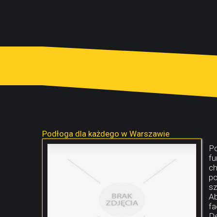
Podłoga dla każdego w Warszawie
Po
fu
ch
po
sz
Ab
fa
De