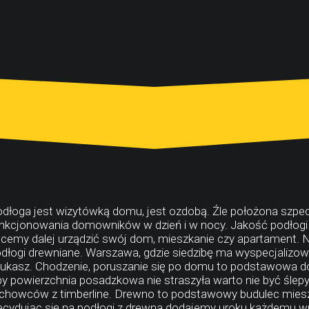
dłoga jest wizytówką domu, jest ozdobą. Źle położona szpeci 
nkcjonowania domowników w dzień i w nocy. Jakość podłogi 
cemy dalej urządzić swój dom, mieszkanie czy apartament. Nat
dłogi drewniane. Warszawa, gdzie siedzibę ma wyspecjalizowan
ukasz. Chodzenie, poruszanie się po domu to podstawowa dom
y powierzchnia posadzkowa nie straszyła warto nie być śle
chowców z timberline. Drewno to podstawowy budulec mieszk
cydując się na podłogi z drewna dodajemy uroku każdemu wn