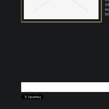
zd
wy
ti