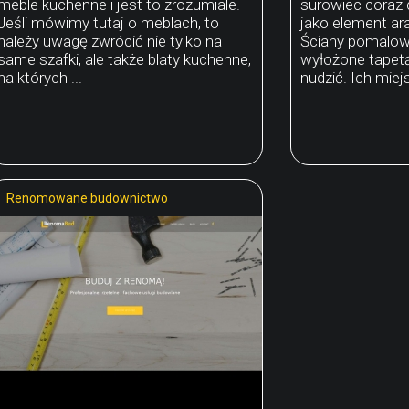
meble kuchenne i jest to zrozumiale.
surowiec coraz 
Jeśli mówimy tutaj o meblach, to
jako element ar
należy uwagę zwrócić nie tylko na
Ściany pomalow
same szafki, ale także blaty kuchenne,
wyłożone tapetą
na których ...
nudzić. Ich miejs
Renomowane budownictwo