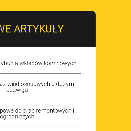
WE ARTYKUŁY
strybucja wkładów kominowych
taż wind osobowych o dużym
udźwigu
opowe do prac remontowych i
ogrodniczych