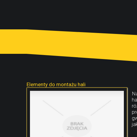
Elementy do montażu hali
Na
ha
ró
pr
gw
ja