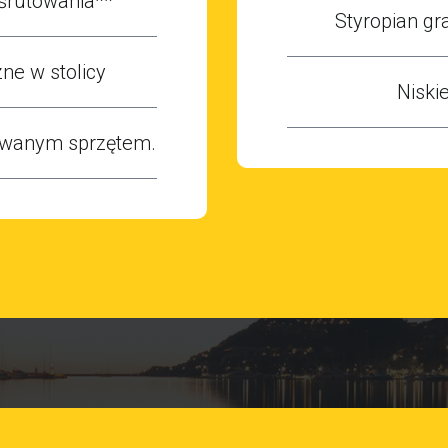
śrutowania**
Styropian gr
ne w stolicy
Niski
owanym sprzętem.