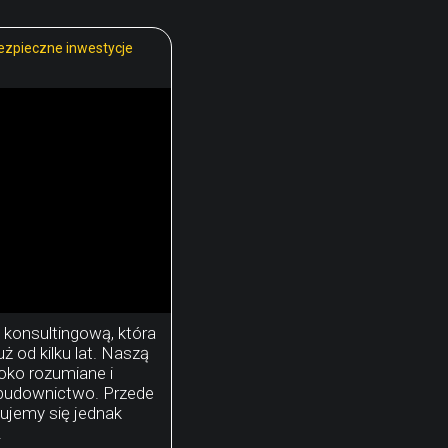
bezpieczne inwestycje
 konsultingową, która
uż od kilku lat. Naszą
roko rozumiane i
 budownictwo. Przede
ujemy się jednak
.