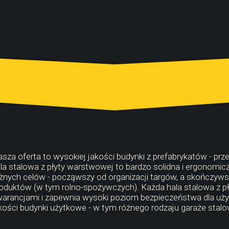
sza oferta to wysokiej jakości budynki z prefabrykatów - pr
la stalowa z płyty warstwowej to bardzo solidna i ergonomic
żnych celów - począwszy od organizacji targów, a skończy
oduktów (w tym rolno-spożywczych). Każda hala stalowa z pły
arancjami i zapewnia wysoki poziom bezpieczeństwa dla uży
kości budynki użytkowe - w tym różnego rodzaju garaże sta