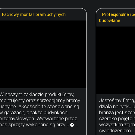
Fachowy montaż bram uchylnych
Profesjonalne i 
budowlane
W naszym zakładzie produkujemy,
montujemy oraz sprzedajemy bramy
Jesteśmy firmą,
uchylne. Akcesoria te stosowane są
działa na rynku j
w garażach, a także budynkach
branżą jest sze
przemysłowych. Wytwarzane przez
szeroko pojęte
nas sprzęty wykonane są przy u�...
wszystkim zajm
świadczeniem ..