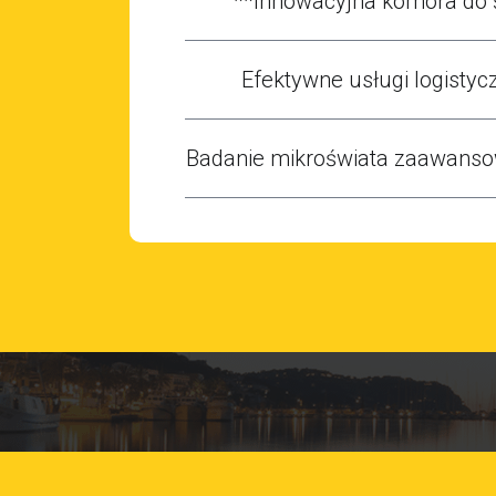
**Innowacyjna komora do 
Efektywne usługi logistycz
Badanie mikroświata zaawans