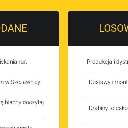
ODANE
LOSO
skania rur.
Produkcja i dy
m w Szczawnicy
Dostawy i mon
 blachy doczytaj
Drabiny telesk