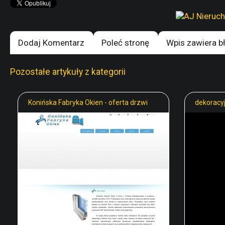
Dodaj Komentarz
Poleć stronę
Wpis zawiera b
Pozostałe artykuły z kategorii
Konińska Fabryka Okien - oferta drzwi
dekoracyj