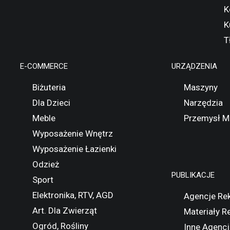
K
K
T
E-COMMERCE
URZĄDZENIA
Biżuteria
Maszyny
Dla Dzieci
Narzędzia
Meble
Przemysł M
Wyposażenie Wnętrz
Wyposażenie Łazienki
Odzież
PUBLIKACJE
Sport
Elektronika, RTV, AGD
Agencje Re
Art. Dla Zwierząt
Materiały 
Ogród, Rośliny
Inne Agencj