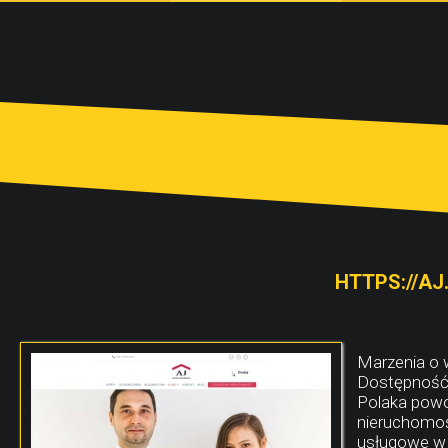
HTTPS://AJ
Marzenia o 
Dostępność 
Polaka powod
nieruchomośc
usługowe w k