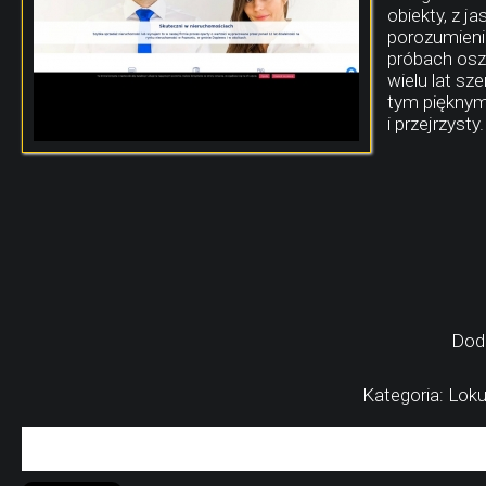
obiekty, z 
porozumieni
próbach osz
wielu lat sz
tym pięknym,
i przejrzysty.
Dod
Kategoria: Lok