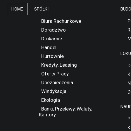
HOME
SPÓŁKI
BUD
Biura Rachunkowe
P
Doradztwo
R
Drukarnie
M
Handel
LOK
Hurtownie
Kredyty, Leasing
D
Oferty Pracy
K
Ubezpieczenia
N
Windykacja
D
Ekologia
NAUC
Banki, Przelewy, Waluty,
Kantory
P
K