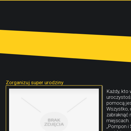
Zorganizuj super urodziny
Każdy, kto 
uroczystoś
pomocą jes
Wszystko, 
zabraknąć n
miejscach. 
„Pompon i S