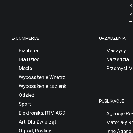
K
K
T
E-COMMERCE
URZĄDZENIA
Biżuteria
Maszyny
Dla Dzieci
Narzędzia
Meble
Przemysł M
Wyposażenie Wnętrz
Wyposażenie Łazienki
Odzież
PUBLIKACJE
Sport
Elektronika, RTV, AGD
Agencje Re
Art. Dla Zwierząt
Materiały 
Ogród, Rośliny
Inne Agencj