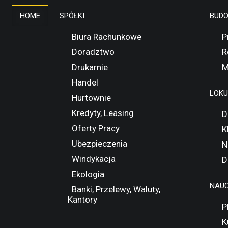
HOME
SPÓŁKI
BUD
Biura Rachunkowe
P
Doradztwo
R
Drukarnie
M
Handel
LOK
Hurtownie
Kredyty, Leasing
D
Oferty Pracy
K
Ubezpieczenia
N
Windykacja
D
Ekologia
NAUC
Banki, Przelewy, Waluty,
Kantory
P
K