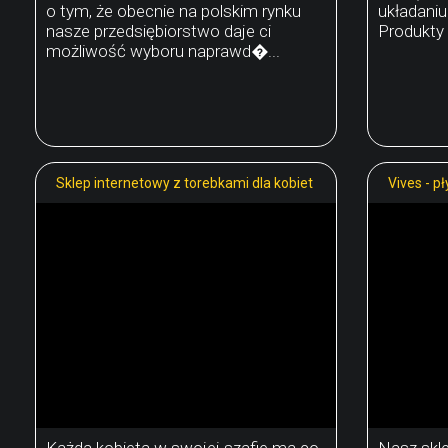
o tym, że obecnie na polskim rynku
układaniu
nasze przedsiębiorstwo daje ci
Produkty t
możliwość wyboru naprawd�...
Sklep internetowy z torebkami dla kobiet
Vives - p
Każda kobieta w swojej szafie ma co
Nasz skl