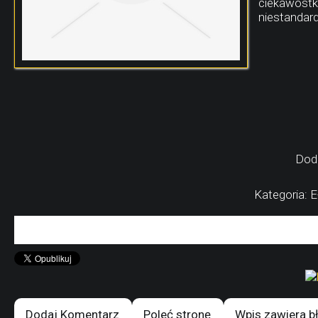
ciekawostki
niestandar
Dod
Kategoria: 
Dodaj Komentarz
Poleć stronę
Wpis zawiera b