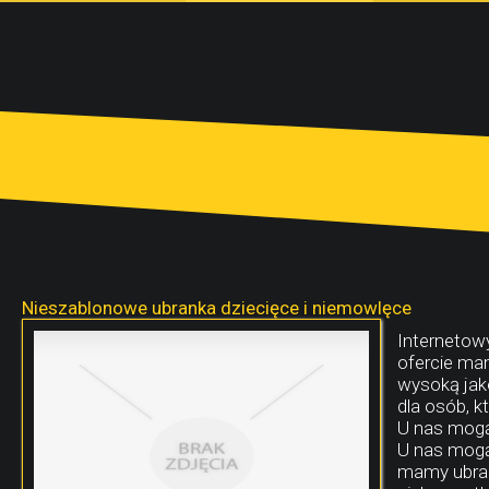
Nieszablonowe ubranka dziecięce i niemowlęce
Internetowy
ofercie mam
wysoką jako
dla osób, k
U nas mogą
U nas mogą
mamy ubran