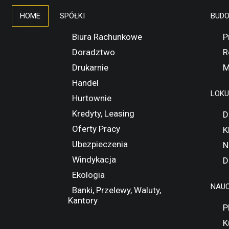
HOME
SPÓŁKI
BUD
Biura Rachunkowe
P
Doradztwo
R
Drukarnie
M
Handel
LOK
Hurtownie
Kredyty, Leasing
D
Oferty Pracy
K
Ubezpieczenia
N
Windykacja
D
Ekologia
NAUC
Banki, Przelewy, Waluty,
Kantory
P
K