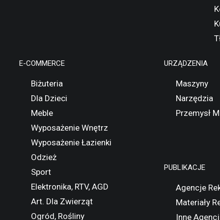
K
K
T
E-COMMERCE
URZĄDZENIA
Biżuteria
Maszyny
Dla Dzieci
Narzędzia
Meble
Przemysł M
Wyposażenie Wnętrz
Wyposażenie Łazienki
Odzież
PUBLIKACJE
Sport
Elektronika, RTV, AGD
Agencje Re
Art. Dla Zwierząt
Materiały 
Ogród, Rośliny
Inne Agencj