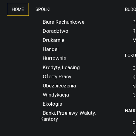
HOME
SPÓŁKI
BUD
Biura Rachunkowe
P
Doradztwo
R
Drukarnie
M
Handel
LOK
Hurtownie
Kredyty, Leasing
D
Oferty Pracy
K
Ubezpieczenia
N
Windykacja
D
Ekologia
NAUC
Banki, Przelewy, Waluty,
Kantory
P
K