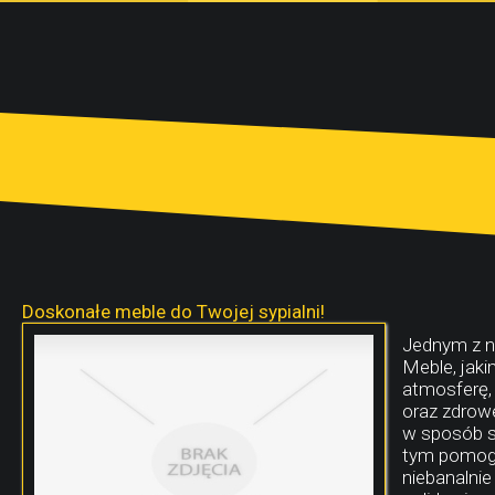
Doskonałe meble do Twojej sypialni!
Jednym z n
Meble, jaki
atmosferę,
oraz zdrow
w sposób s
tym pomogą
niebanalnie