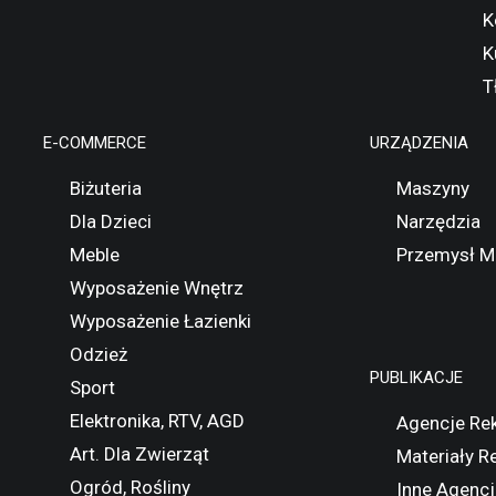
K
K
T
E-COMMERCE
URZĄDZENIA
Biżuteria
Maszyny
Dla Dzieci
Narzędzia
Meble
Przemysł M
Wyposażenie Wnętrz
Wyposażenie Łazienki
Odzież
PUBLIKACJE
Sport
Elektronika, RTV, AGD
Agencje Re
Art. Dla Zwierząt
Materiały 
Ogród, Rośliny
Inne Agencj