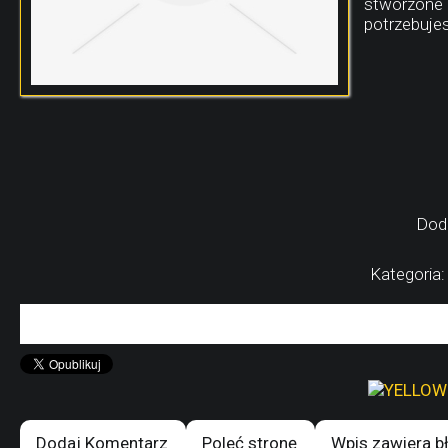
stworzone 
potrzebujes
Dod
Kategoria
Dodaj Komentarz
Poleć stronę
Wpis zawiera b