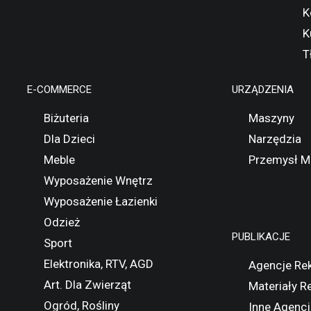
K
K
T
E-COMMERCE
URZĄDZENIA
Biżuteria
Maszyny
Dla Dzieci
Narzędzia
Meble
Przemysł M
Wyposażenie Wnętrz
Wyposażenie Łazienki
Odzież
PUBLIKACJE
Sport
Elektronika, RTV, AGD
Agencje Re
Art. Dla Zwierząt
Materiały 
Ogród, Rośliny
Inne Agencj