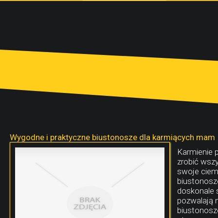
Wygodne i praktyczne biustonosze dla karmiących mam
Karmienie p
zrobić wszy
swoje ciem
biustonosze
doskonale 
pozwalają 
biustonosze