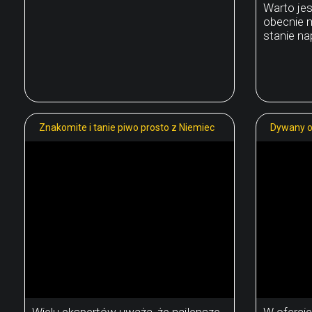
Warto jes
obecnie 
stanie na
Znakomite i tanie piwo prosto z Niemiec
Dywany o
Wielu ekspertów uważa, że najlepsze
W oferci