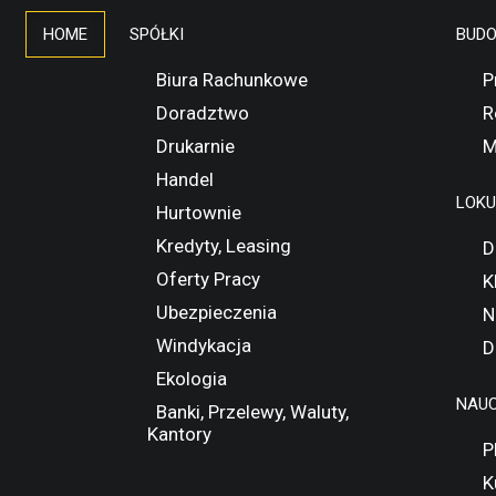
HOME
SPÓŁKI
BUD
Biura Rachunkowe
P
Doradztwo
R
Drukarnie
M
Handel
LOK
Hurtownie
Kredyty, Leasing
D
Oferty Pracy
K
Ubezpieczenia
N
Windykacja
D
Ekologia
NAUC
Banki, Przelewy, Waluty,
Kantory
P
K