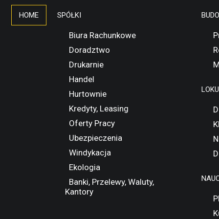
HOME
SPÓŁKI
BUD
Biura Rachunkowe
P
Doradztwo
R
Drukarnie
M
Handel
LOK
Hurtownie
Kredyty, Leasing
D
Oferty Pracy
K
Ubezpieczenia
N
Windykacja
D
Ekologia
NAUC
Banki, Przelewy, Waluty,
Kantory
P
K