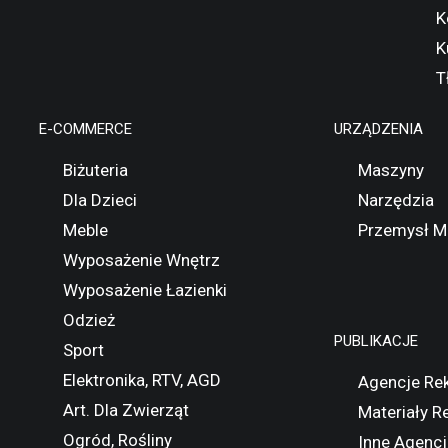
K
K
T
E-COMMERCE
URZĄDZENIA
Biżuteria
Maszyny
Dla Dzieci
Narzędzia
Meble
Przemysł M
Wyposażenie Wnętrz
Wyposażenie Łazienki
Odzież
PUBLIKACJE
Sport
Elektronika, RTV, AGD
Agencje Re
Art. Dla Zwierząt
Materiały 
Ogród, Rośliny
Inne Agencj