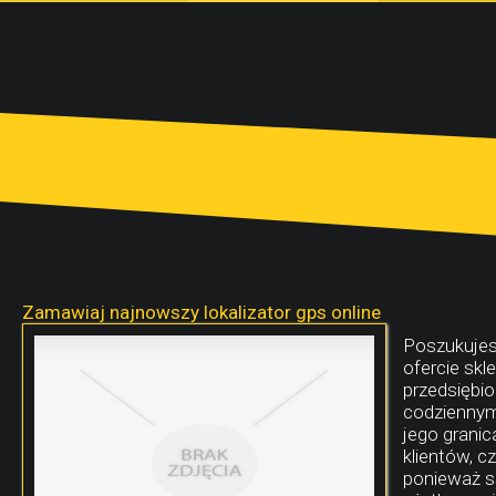
Zamawiaj najnowszy lokalizator gps online
Poszukujes
ofercie skl
przedsiębio
codziennym
jego grani
klientów, c
ponieważ są