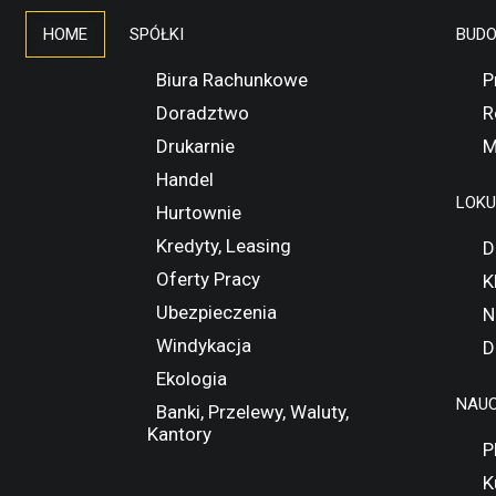
HOME
SPÓŁKI
BUD
Biura Rachunkowe
P
Doradztwo
R
Drukarnie
M
Handel
LOK
Hurtownie
Kredyty, Leasing
D
Oferty Pracy
K
Ubezpieczenia
N
Windykacja
D
Ekologia
NAUC
Banki, Przelewy, Waluty,
Kantory
P
K