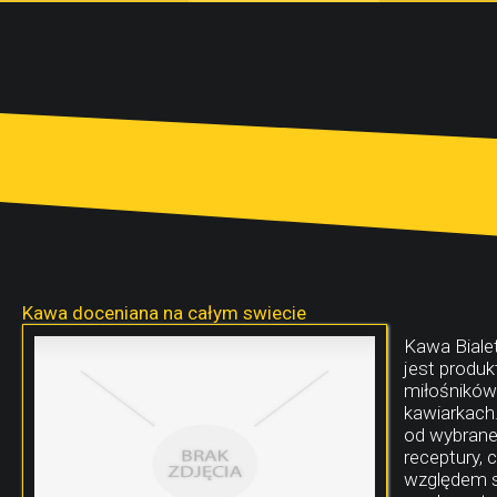
Kawa doceniana na całym swiecie
Kawa Bialet
jest produ
miłośników 
kawiarkach.
od wybrane
receptury,
względem sm