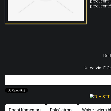
producent, c
producent
Dod
Kategoria: E-
Dodaj Komentarz
Poleć stronę
Wpis zawiera b