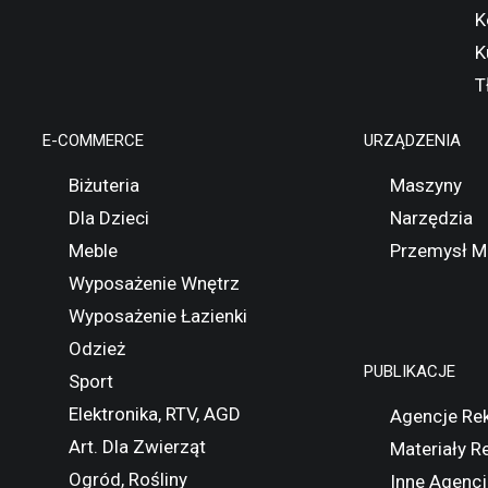
K
K
T
E-COMMERCE
URZĄDZENIA
Biżuteria
Maszyny
Dla Dzieci
Narzędzia
Meble
Przemysł M
Wyposażenie Wnętrz
Wyposażenie Łazienki
Odzież
PUBLIKACJE
Sport
Elektronika, RTV, AGD
Agencje Re
Art. Dla Zwierząt
Materiały 
Ogród, Rośliny
Inne Agencj