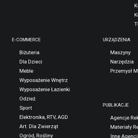
K
K
T
E-COMMERCE
URZĄDZENIA
Biżuteria
Maszyny
Dla Dzieci
Narzędzia
Meble
Przemysł M
Wyposażenie Wnętrz
Wyposażenie Łazienki
Odzież
PUBLIKACJE
Sport
Elektronika, RTV, AGD
Agencje Re
Art. Dla Zwierząt
Materiały 
Ogród, Rośliny
Inne Agencj