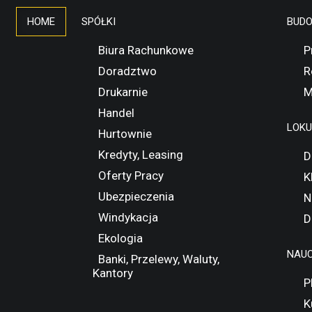
HOME
SPÓŁKI
BUD
Biura Rachunkowe
P
Doradztwo
R
Drukarnie
M
Handel
LOK
Hurtownie
Kredyty, Leasing
D
Oferty Pracy
K
Ubezpieczenia
N
Windykacja
D
Ekologia
NAUC
Banki, Przelewy, Waluty,
Kantory
P
K