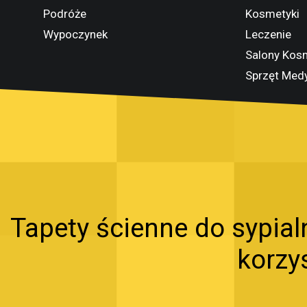
Podróże
Kosmetyki
Wypoczynek
Leczenie
Salony Kos
Sprzęt Med
Tapety ścienne do sypial
korzys