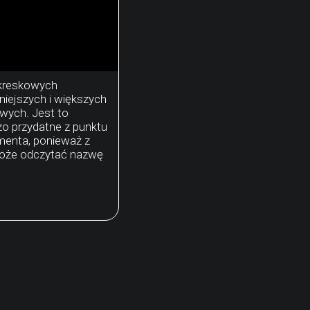
 kreskowych
iejszych i większych
wych. Jest to
zo przydatne z punktu
menta, ponieważ z
oże odczytać nazwę