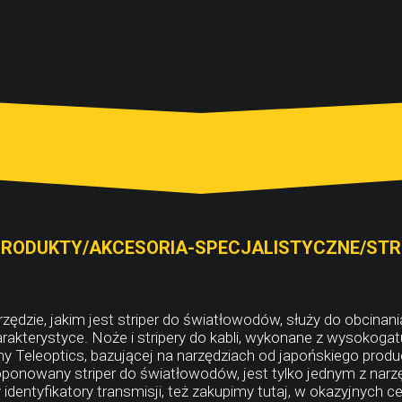
PRODUKTY/AKCESORIA-SPECJALISTYCZNE/STRI
zędzie, jakim jest striper do światłowodów, służy do obcinania 
rakterystyce. Noże i stripery do kabli, wykonane z wysokog
my Teleoptics, bazującej na narzędziach od japońskiego produ
ponowany striper do światłowodów, jest tylko jednym z narzę
 identyfikatory transmisji, też zakupimy tutaj, w okazyjnych c