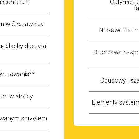
skania rur.
Optymalne
f
m w Szczawnicy
Niezawodne m
 blachy doczytaj
Dzierżawa ekspr
śrutowania**
Obudowy i sza
ne w stolicy
Elementy system
owanym sprzętem.