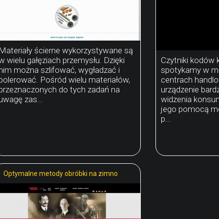
Materiały ścierne wykorzystywane są
w wielu gałęziach przemysłu. Dzięki
Czytniki kodów
nim można szlifować, wygładzać i
spotykamy w mn
polerować. Pośród wielu materiałów,
centrach handlo
przeznaczonych do tych zadań na
urządzenie bard
uwagę zas...
widzenia konsu
jego pomocą m
p...
Optymalne metody obróbki na zimno