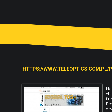
HTTPS://WWW.TELEOPTICS.COM.PL/
Nar
cha
fir
Pro
czy