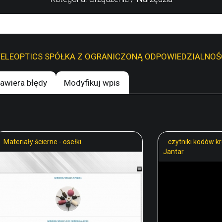
awiera błędy
Modyfikuj wpis
Materiały ścierne - osełki
czytniki kodów k
Jantar