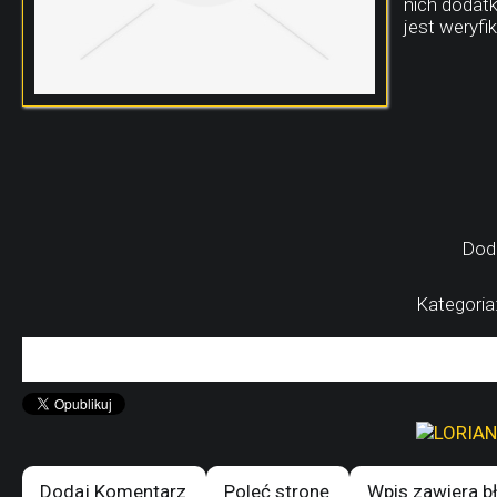
nich dodat
jest weryfi
Dod
Kategoria
Dodaj Komentarz
Poleć stronę
Wpis zawiera b