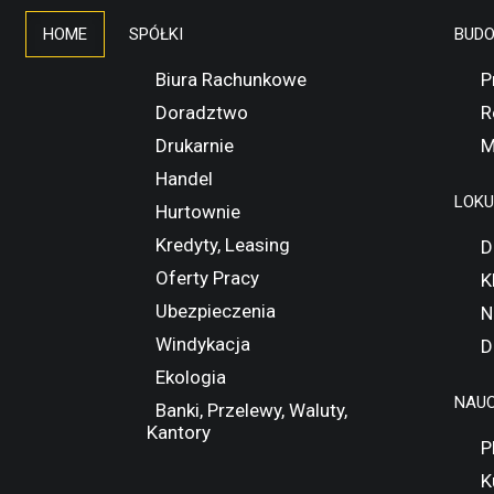
HOME
SPÓŁKI
BUD
Biura Rachunkowe
P
Doradztwo
R
Drukarnie
M
Handel
LOK
Hurtownie
Kredyty, Leasing
D
Oferty Pracy
K
Ubezpieczenia
N
Windykacja
D
Ekologia
NAUC
Banki, Przelewy, Waluty,
Kantory
P
K