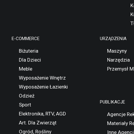
K
K
T
E-COMMERCE
URZĄDZENIA
Biżuteria
Maszyny
Dla Dzieci
Narzędzia
Meble
Przemysł M
Wyposażenie Wnętrz
Wyposażenie Łazienki
Odzież
PUBLIKACJE
Sport
Elektronika, RTV, AGD
Agencje Re
Art. Dla Zwierząt
Materiały 
Ogród, Rośliny
Inne Agencj