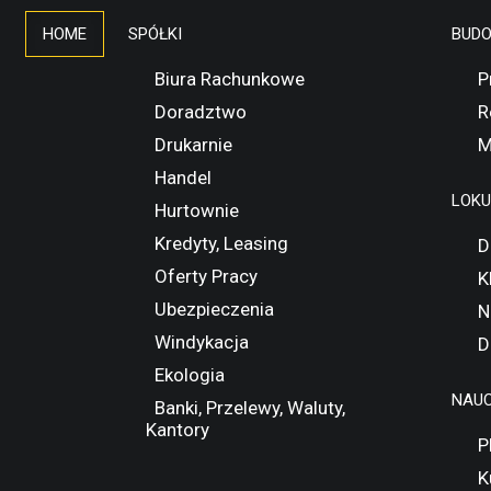
HOME
SPÓŁKI
BUD
Biura Rachunkowe
P
Doradztwo
R
Drukarnie
M
Handel
LOK
Hurtownie
Kredyty, Leasing
D
Oferty Pracy
K
Ubezpieczenia
N
Windykacja
D
Ekologia
NAUC
Banki, Przelewy, Waluty,
Kantory
P
K