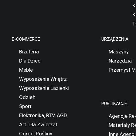
K
K
T
E-COMMERCE
URZĄDZENIA
Biżuteria
Maszyny
Dla Dzieci
Narzędzia
Meble
Przemysł M
Wyposażenie Wnętrz
Wyposażenie Łazienki
Odzież
PUBLIKACJE
Sport
Elektronika, RTV, AGD
Agencje Re
Art. Dla Zwierząt
Materiały 
Ogród, Rośliny
Inne Agencj