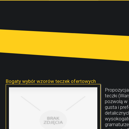
Bogaty wybór wzorów teczek ofertowych
Propozycja 
teczki (Wa
pozwolą w k
gusta i pre
detaliczny
wysokogatu
gramaturze