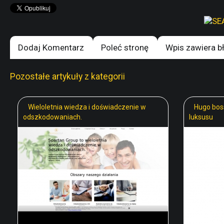
Dodaj Komentarz
Poleć stronę
Wpis zawiera b
Pozostałe artykuły z kategorii
Wieloletnia wiedza i doświadczenie w
Hugo boss
odszkodowaniach.
luksusu