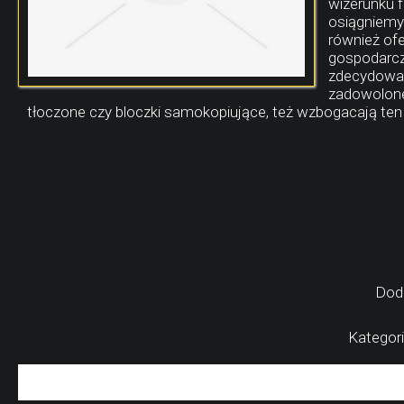
wizerunku f
osiągniemy 
również ofe
gospodarczy
zdecydowani
zadowolonej
tłoczone czy bloczki samokopiujące, też wzbogacają ten 
Dod
Kategori