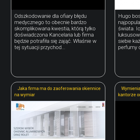
Odszkodowanie dla ofiary błędu
Hugo bos
medycznego to obecnie bardzo
najpopul
skomplikowana kwestia, którą tylko
świata. Ic
doświadczona Kancelaria lub firma
luksusow
będzie potrafiła się zająć. Właśnie w
siebie k
tej sytuacji przychod...
perfumy c
Jaka firma ma do zaoferowania okiennice
Wymienia
na wymiar
kantorze on