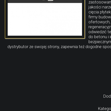
zastosowani
jakości narz
cięcia płyte
firmy budow
ofertowych,
regeneracyjn
odwiedzić t
do betonu i
bezpiecznym
dystrybutor ze swojej strony, zapewnia też dogodne spo
Dod
Kategor