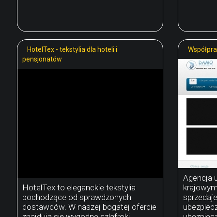
HotelTex - tekstylia dla hoteli i
Współpra
pensjonatów
Agencja 
HotelTex to eleganckie tekstylia
krajowym r
pochodzące od sprawdzonych
sprzedaje
dostawców. W naszej bogatej ofercie
ubezpiecz
znajdują się wygodne szlafroki,
ubezpiec