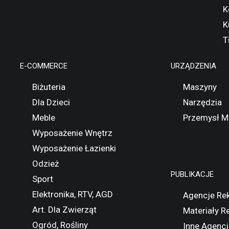
K
K
T
E-COMMERCE
URZĄDZENIA
Biżuteria
Maszyny
Dla Dzieci
Narzędzia
Meble
Przemysł M
Wyposażenie Wnętrz
Wyposażenie Łazienki
Odzież
PUBLIKACJE
Sport
Elektronika, RTV, AGD
Agencje Re
Art. Dla Zwierząt
Materiały 
Ogród, Rośliny
Inne Agencj