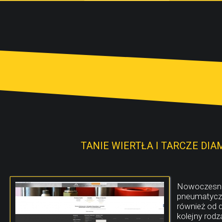
TANIE WIERTŁA I TARCZE D
Nowoczesne 
pneumatycz
również od 
kolejny rod