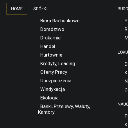
HOME
SPÓŁKI
BUD
Biura Rachunkowe
P
Doradztwo
R
Drukarnie
M
Handel
LOK
Hurtownie
Kredyty, Leasing
D
Oferty Pracy
K
Ubezpieczenia
N
Windykacja
D
Ekologia
NAUC
Banki, Przelewy, Waluty,
Kantory
P
K