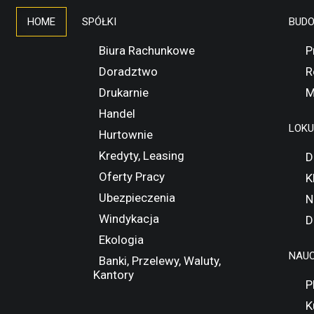
HOME
SPÓŁKI
BUD
Biura Rachunkowe
P
Doradztwo
R
Drukarnie
M
Handel
LOK
Hurtownie
Kredyty, Leasing
D
Oferty Pracy
K
Ubezpieczenia
N
Windykacja
D
Ekologia
NAUC
Banki, Przelewy, Waluty,
Kantory
P
K