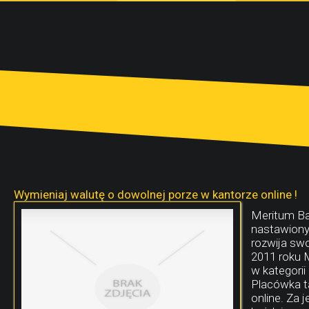
Wymieniaj walutę o dowolnej porze w kantorze online !
Meritum Ban
nastawiony 
rozwija swo
2011 roku 
w kategorii
Placówka ta
online. Za