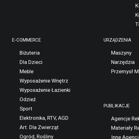
K
K
T
E-COMMERCE
URZĄDZENIA
Biżuteria
Maszyny
Dla Dzieci
Narzędzia
Meble
Przemysł M
Wyposażenie Wnętrz
Wyposażenie Łazienki
Odzież
PUBLIKACJE
Sport
Elektronika, RTV, AGD
Agencje Re
Art. Dla Zwierząt
Materiały 
Ogród, Rośliny
Inne Agencj