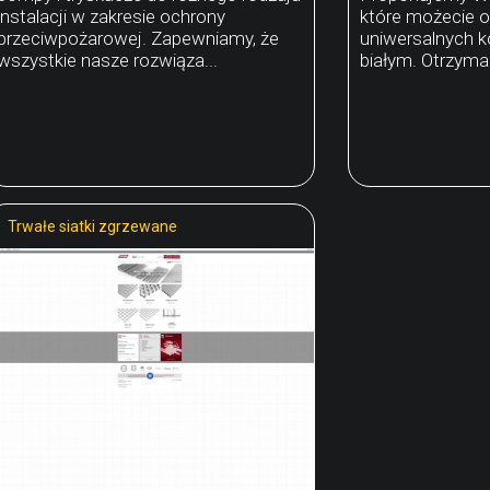
instalacji w zakresie ochrony
które możecie 
przeciwpożarowej. Zapewniamy, że
uniwersalnych k
wszystkie nasze rozwiąza...
białym. Otrzymac
Trwałe siatki zgrzewane