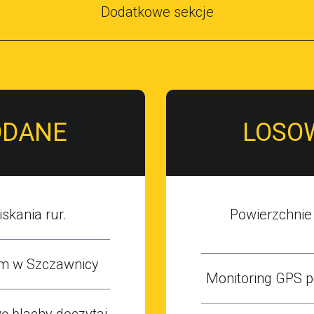
Dodatkowe sekcje
ODANE
LOSO
skania rur.
Powierzchnie
m w Szczawnicy
Monitoring GPS p
 blachy doczytaj