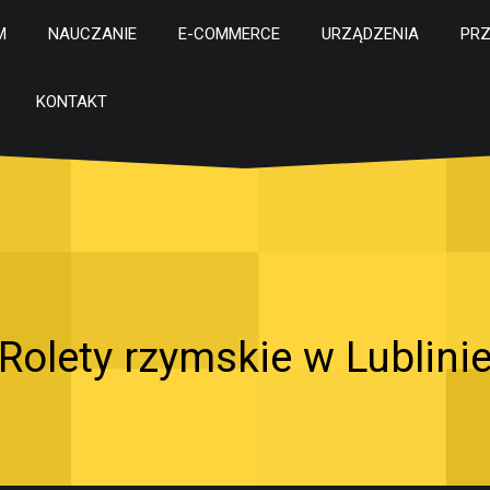
M
NAUCZANIE
E-COMMERCE
URZĄDZENIA
PR
KONTAKT
Rolety rzymskie w Lublini