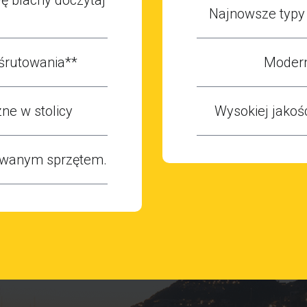
Najnowsze typy 
śrutowania**
Modern
ne w stolicy
Wysokiej jakoś
owanym sprzętem.