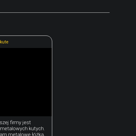
kute
szej firmy jest
 metalowych kutych.
am metalowe łóżka,