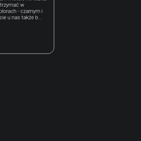
otrzymać w
olorach - czarnym i
ie u nas także b...