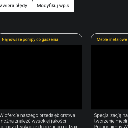
awiera błędy
Modyfikuj wpis
Najnowsze pompy do gaszenia
Meble metalowe 
W ofercie naszego przedsiębiorstwa
Specjalizacją na
można znaleźć wysokiej jakości
tworzenie mebli
pompy i tryskacze do różnego rodzaju
Proponujemy W