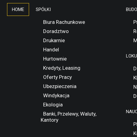
HOME
SPÓŁKI
BUD
Biura Rachunkowe
P
Doradztwo
R
Drukarnie
M
Handel
LOK
Hurtownie
Kredyty, Leasing
D
Oferty Pracy
K
Ubezpieczenia
N
Windykacja
D
Ekologia
NAUC
Banki, Przelewy, Waluty,
Kantory
P
K