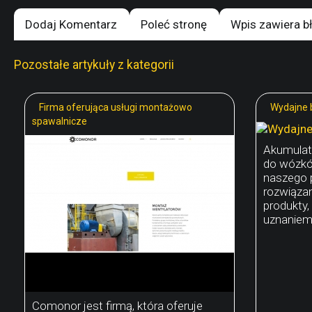
Dodaj Komentarz
Poleć stronę
Wpis zawiera b
Pozostałe artykuły z kategorii
Firma oferująca usługi montażowo
Wydajne 
spawalnicze
Akumulat
do wózkó
naszego 
rozwiązan
produkty,
uznaniem
Comonor jest firmą, która oferuje