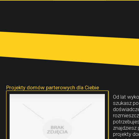
Projekty domów parterowych dla Ciebie
Od lat wyko
szukasz po
doświadczen
rozmieszcz
potrzebujes
znajdziesz
projekty d