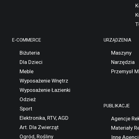
K
K
T
E-COMMERCE
URZĄDZENIA
Biżuteria
Maszyny
Dla Dzieci
Narzędzia
Meble
Przemysł M
Wyposażenie Wnętrz
Wyposażenie Łazienki
Odzież
PUBLIKACJE
Sport
Elektronika, RTV, AGD
Agencje Re
Art. Dla Zwierząt
Materiały 
Ogród, Rośliny
Inne Agencj