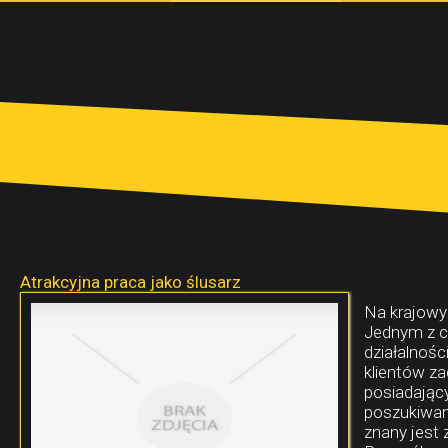
Atrakcyjna praca jako ślusarz
Na krajowy
Jednym z cz
działalnośc
klientów za
posiadając
poszukiwan
znany jest 