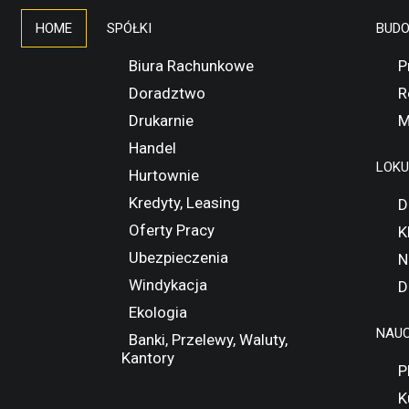
HOME
SPÓŁKI
BUD
Biura Rachunkowe
P
Doradztwo
R
Drukarnie
M
Handel
LOK
Hurtownie
Kredyty, Leasing
D
Oferty Pracy
K
Ubezpieczenia
N
Windykacja
D
Ekologia
NAUC
Banki, Przelewy, Waluty,
Kantory
P
K