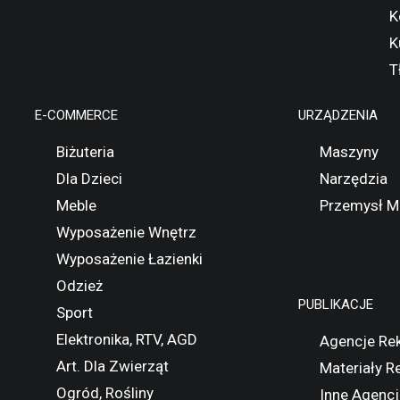
K
K
T
E-COMMERCE
URZĄDZENIA
Biżuteria
Maszyny
Dla Dzieci
Narzędzia
Meble
Przemysł M
Wyposażenie Wnętrz
Wyposażenie Łazienki
Odzież
PUBLIKACJE
Sport
Elektronika, RTV, AGD
Agencje Re
Art. Dla Zwierząt
Materiały 
Ogród, Rośliny
Inne Agencj