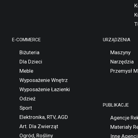
K
K
T
E-COMMERCE
URZĄDZENIA
Biżuteria
Maszyny
Dla Dzieci
Narzędzia
Meble
Przemysł M
Wyposażenie Wnętrz
Wyposażenie Łazienki
Odzież
PUBLIKACJE
Sport
Elektronika, RTV, AGD
Agencje Re
Art. Dla Zwierząt
Materiały 
Ogród, Rośliny
Inne Agencj