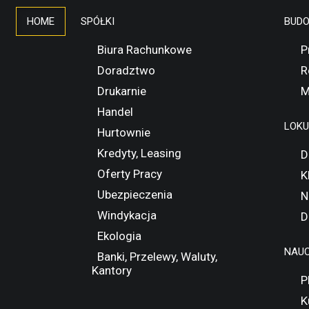
HOME
SPÓŁKI
BUD
Biura Rachunkowe
P
Doradztwo
R
Drukarnie
M
Handel
LOK
Hurtownie
Kredyty, Leasing
D
Oferty Pracy
K
Ubezpieczenia
N
Windykacja
D
Ekologia
NAUC
Banki, Przelewy, Waluty,
Kantory
P
K