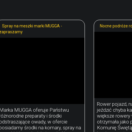
Spray na meszki marki MUGGA -
Nocne podróże ro
zapraszamy
Rower pojazd, n
Marka MUGGA oferuje Państwu
jeździć chyba k
różnorodne preparaty i środki
większe rowery 
odstraszające owady, w ofercie
otrzymała jako 
posiadamy środki na komary, spray na
Komunię Świętą