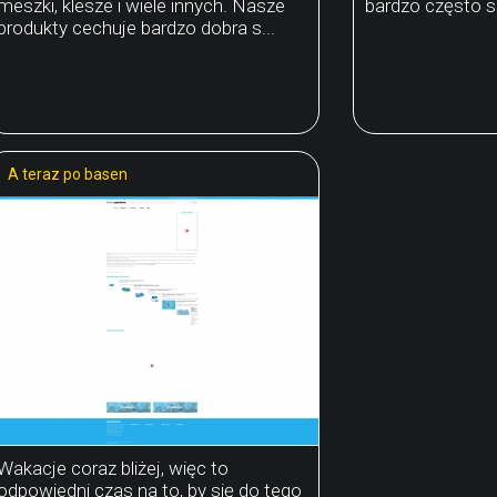
meszki, klesze i wiele innych. Nasze
bardzo często są 
produkty cechuje bardzo dobra s...
A teraz po basen
Wakacje coraz bliżej, więc to
odpowiedni czas na to, by się do tego