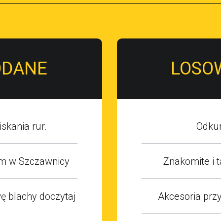
ODANE
LOSO
skania rur.
Odkur
m w Szczawnicy
Znakomite i t
 blachy doczytaj
Akcesoria prz