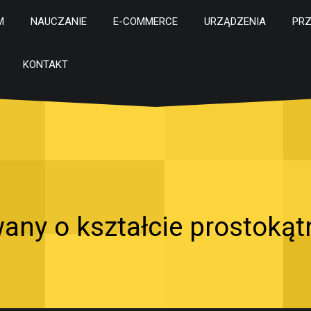
M
NAUCZANIE
E-COMMERCE
URZĄDZENIA
PR
KONTAKT
any o kształcie prostoką