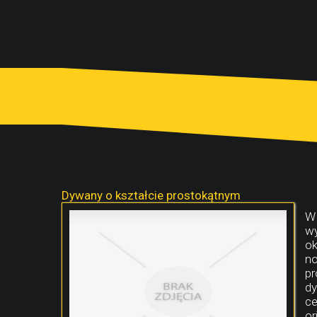
Dywany o kształcie prostokątnym
W 
wy
ok
no
pr
dy
ce
or