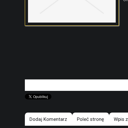
Dodaj Komentarz
Poleć stronę
Wpis z