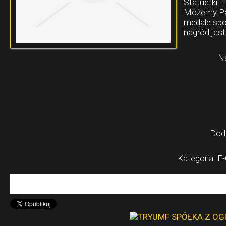
Statuetki i
Możemy Pań
medale spo
nagród jest
N
Dod
Kategoria: E