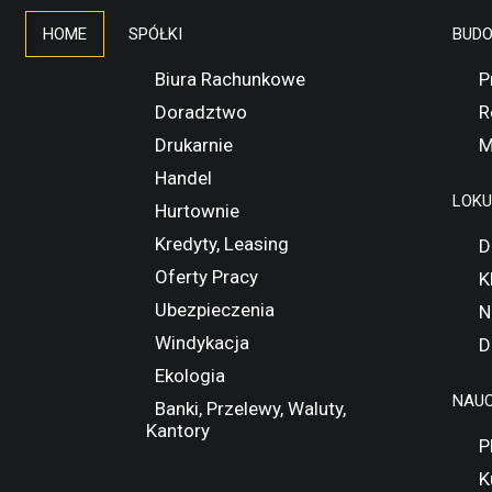
HOME
SPÓŁKI
BUD
Biura Rachunkowe
P
Doradztwo
R
Drukarnie
M
Handel
LOK
Hurtownie
Kredyty, Leasing
D
Oferty Pracy
K
Ubezpieczenia
N
Windykacja
D
Ekologia
NAUC
Banki, Przelewy, Waluty,
Kantory
P
K