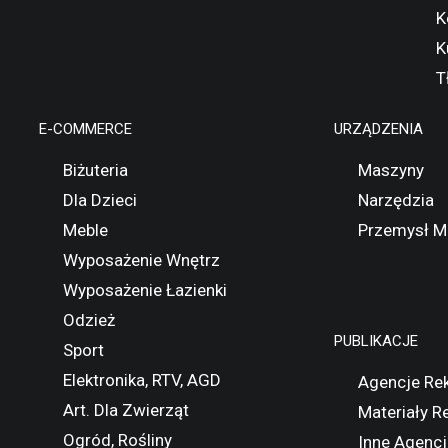
K
K
T
E-COMMERCE
URZĄDZENIA
Biżuteria
Maszyny
Dla Dzieci
Narzędzia
Meble
Przemysł M
Wyposażenie Wnętrz
Wyposażenie Łazienki
Odzież
PUBLIKACJE
Sport
Elektronika, RTV, AGD
Agencje Re
Art. Dla Zwierząt
Materiały 
Ogród, Rośliny
Inne Agencj