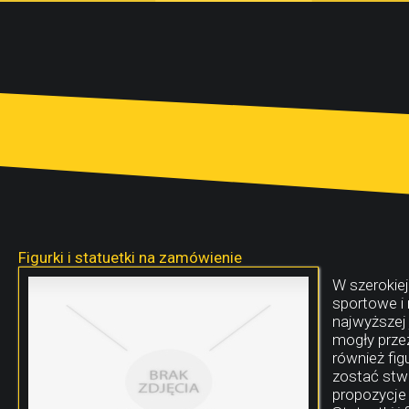
Figurki i statuetki na zamówienie
W szerokie
sportowe i
najwyższej 
mogły prze
również fig
zostać stw
propozycje 