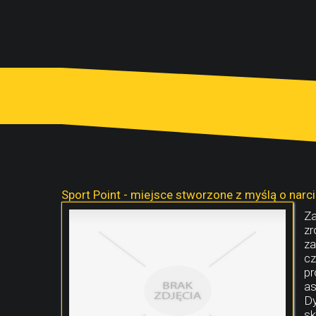
Sport Point - miejsce stworzone z myślą o narc
Za
zr
za
cz
pr
as
Dy
sk