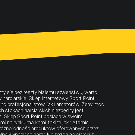
my się bez reszty białemu szaleństwu, warto
y narciarskie. Sklep internetowy Sport Point
no profesjonalistów, jak i amatorów. Żeby móc
 stokach narciarskich niezbędny jest
skie. Sklep Sport Point posiada w swoim
i na rynku markami, takimi jak : Atomic,
i różnorodność produktów oferowanych przez
ólne wypady na narty. Na sezon narciarski z