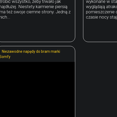
zrobić wszystko, żeby trwało jak
wykonane w sta
najdłużej. Niestety karmienie piersią
wyglądają atrakc
ma też swoje ciemne strony. Jedną z
pomieszczenie 
nich...
czasie nocy staj
Niezawodne napędy do bram marki
Somfy