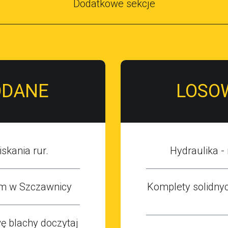
Dodatkowe sekcje
ODANE
LOSO
skania rur.
Hydraulika -
m w Szczawnicy
Komplety solidnyc
 blachy doczytaj