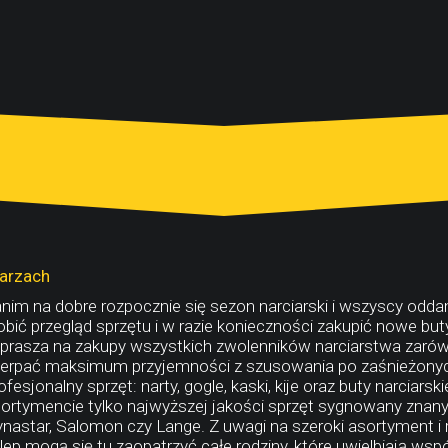
iarzach
nim na dobre rozpocznie się sezon narciarski i wszyscy odda
obić przegląd sprzętu i w razie konieczności zakupić nowe but
prasza na zakupy wszystkich zwolenników narciarstwa zarów
erpać maksimum przyjemności z szusowania po zaśnieżonych
ofesjonalny sprzęt: narty, gogle, kaski, kije oraz buty narciar
ortymencie tylko najwyższej jakości sprzęt sygnowany znanym
nastar, Salomon czy Lange. Z uwagi na szeroki asortyment 
lep mogą się tu zaopatrzyć całe rodziny, które uwielbiają wsp