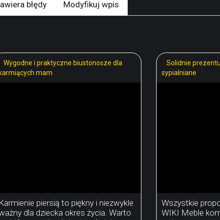
awiera błędy
Modyfikuj wpis
Wygodne i praktyczne biustonosze dla
Solidnie prezent
karmiących mam
sypialniane
Karmienie piersią to piękny i niezwykle
Wszystkie prop
ważny dla dziecka okres życia. Warto
WIKI Meble komp