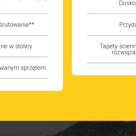
Doskon
śrutowania**
Przyd
ne w stolicy
Tapety ścienn
rozwiąza
owanym sprzętem.