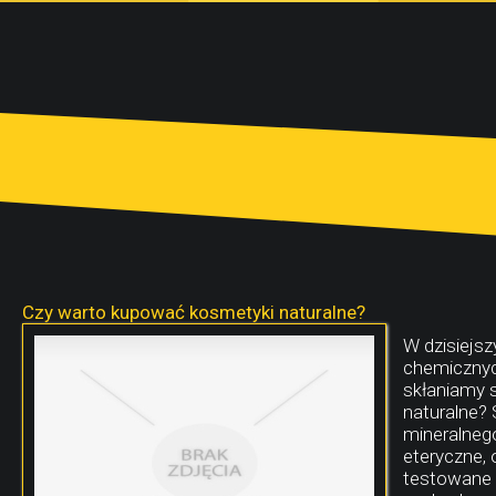
Czy warto kupować kosmetyki naturalne?
W dzisiejsz
chemicznych
skłaniamy 
naturalne?
mineralnego
eteryczne, 
testowane 