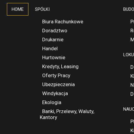
HOME
SPÓŁKI
BUD
Biura Rachunkowe
P
Doradztwo
R
Drukarnie
M
Handel
LOK
Hurtownie
Kredyty, Leasing
D
Oferty Pracy
K
Ubezpieczenia
N
Windykacja
D
Ekologia
NAUC
Banki, Przelewy, Waluty,
Kantory
P
K