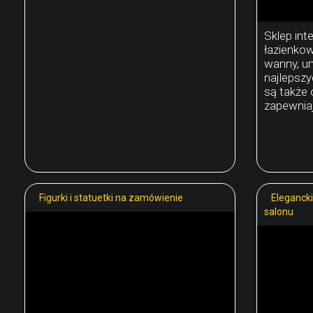
Sklep in
łazienko
wanny, um
najlepsz
są także 
zapewniaj
Figurki i statuetki na zamówienie
Eleganck
salonu