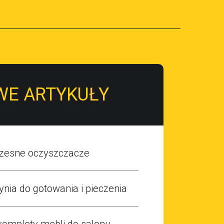
WE ARTYKUŁY
zesne oczyszczacze
nia do gotowania i pieczenia
komplety mebli do salonu