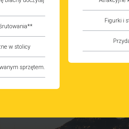
Figurki i
śrutowania**
Przyd
ne w stolicy
owanym sprzętem.