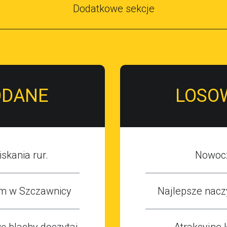
Dodatkowe sekcje
ODANE
LOSO
skania rur.
Nowoc
m w Szczawnicy
Najlepsze naczy
 blachy doczytaj
Atrakcyjne 