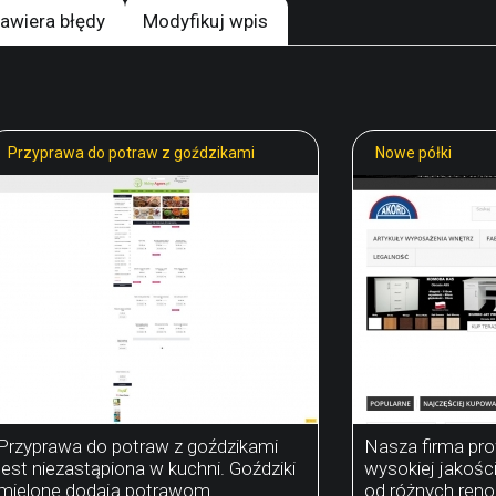
awiera błędy
Modyfikuj wpis
Przyprawa do potraw z goździkami
Nowe półki
Przyprawa do potraw z goździkami
Nasza firma pro
jest niezastąpiona w kuchni. Goździki
wysokiej jakośc
mielone dodają potrawom
od różnych re