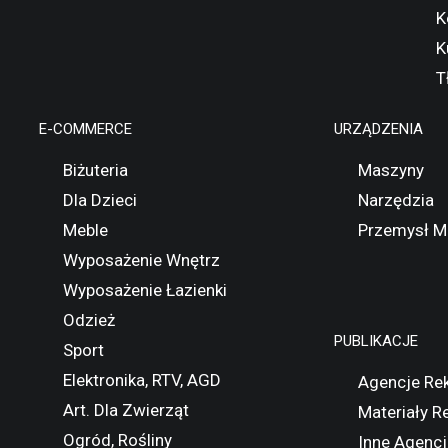
K
K
T
E-COMMERCE
URZĄDZENIA
Biżuteria
Maszyny
Dla Dzieci
Narzędzia
Meble
Przemysł M
Wyposażenie Wnętrz
Wyposażenie Łazienki
Odzież
PUBLIKACJE
Sport
Elektronika, RTV, AGD
Agencje Re
Art. Dla Zwierząt
Materiały 
Ogród, Rośliny
Inne Agencj