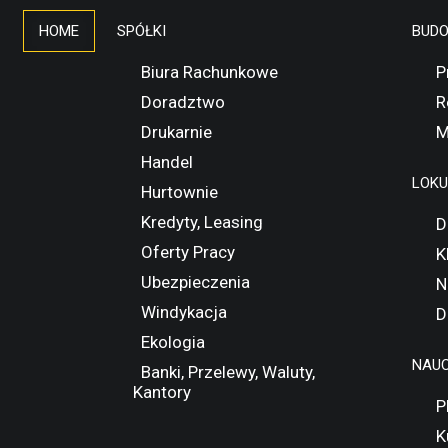
HOME
SPÓŁKI
BUD
Biura Rachunkowe
P
Doradztwo
R
Drukarnie
M
Handel
LOK
Hurtownie
Kredyty, Leasing
D
Oferty Pracy
K
Ubezpieczenia
N
Windykacja
D
Ekologia
NAUC
Banki, Przelewy, Waluty,
Kantory
P
K