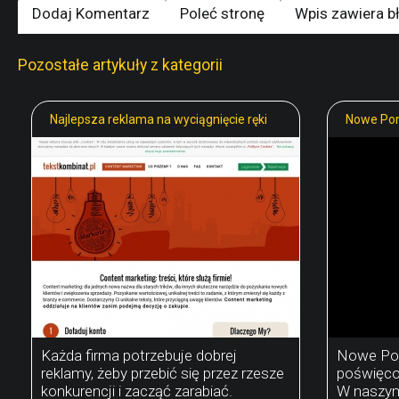
Dodaj Komentarz
Poleć stronę
Wpis zawiera b
Pozostałe artykuły z kategorii
Najlepsza reklama na wyciągnięcie ręki
Nowe Pomo
Każda firma potrzebuje dobrej
Nowe Pom
reklamy, żeby przebić się przez rzesze
poświęcon
konkurencji i zacząć zarabiać.
W naszym