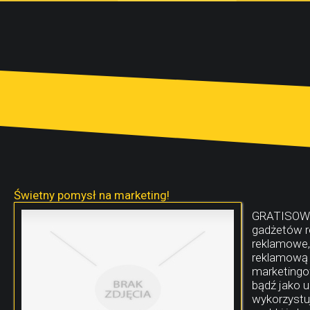
Świetny pomysł na marketing!
GRATISOWNI
gadżetów r
reklamowe, 
reklamową 
marketingow
bądź jako u
wykorzystuj