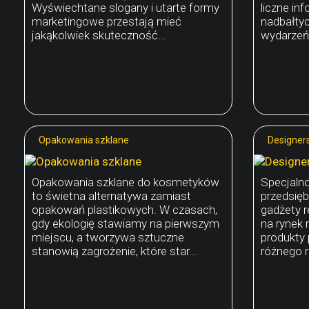
Wyświechtane slogany i utarte formy
liczne in
marketingowe przestają mieć
nadbałtyck
jakąkolwiek skuteczność...
wydarzeń 
Opakowania szklane
Designer
Opakowania szklane do kosmetyków
Specjaln
to świetna alternatywa zamiast
przedsięb
opakowań plastikowych. W czasach,
gadżety 
gdy ekologię stawiamy na pierwszym
na rynek 
miejscu, a tworzywa sztuczne
produkty 
stanowią zagrożenie, które star...
różnego r