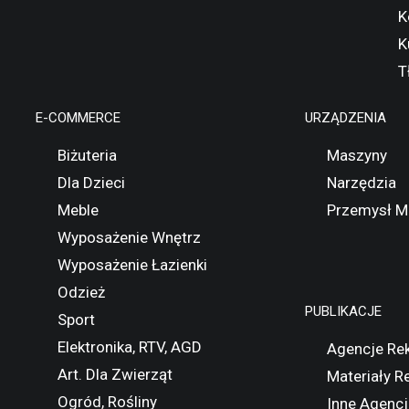
K
K
T
E-COMMERCE
URZĄDZENIA
Biżuteria
Maszyny
Dla Dzieci
Narzędzia
Meble
Przemysł M
Wyposażenie Wnętrz
Wyposażenie Łazienki
Odzież
PUBLIKACJE
Sport
Elektronika, RTV, AGD
Agencje Re
Art. Dla Zwierząt
Materiały 
Ogród, Rośliny
Inne Agencj