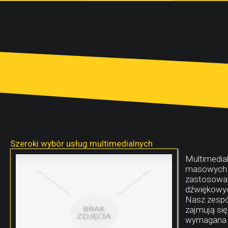
Szeroki wybór usług multimedialnych
Multimedial
masowych t
zastosowan
dźwiękowyc
Nasz zespół
zajmują si
wymagana j