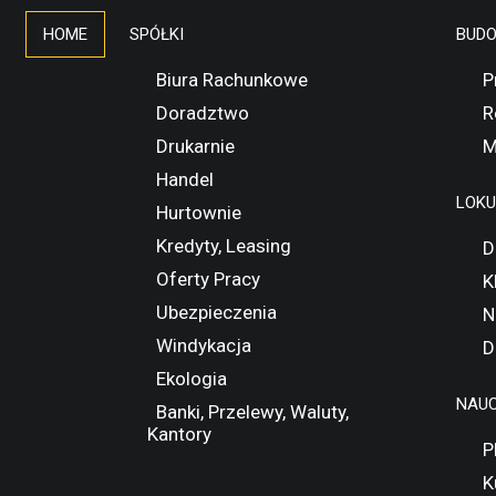
HOME
SPÓŁKI
BUD
Biura Rachunkowe
P
Doradztwo
R
Drukarnie
M
Handel
LOK
Hurtownie
Kredyty, Leasing
D
Oferty Pracy
K
Ubezpieczenia
N
Windykacja
D
Ekologia
NAUC
Banki, Przelewy, Waluty,
Kantory
P
K