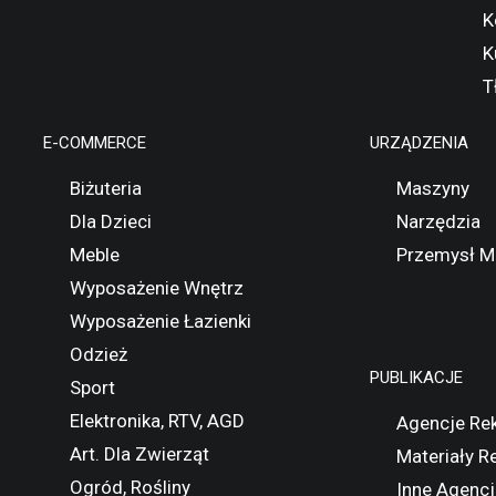
K
K
T
E-COMMERCE
URZĄDZENIA
Biżuteria
Maszyny
Dla Dzieci
Narzędzia
Meble
Przemysł M
Wyposażenie Wnętrz
Wyposażenie Łazienki
Odzież
PUBLIKACJE
Sport
Elektronika, RTV, AGD
Agencje Re
Art. Dla Zwierząt
Materiały 
Ogród, Rośliny
Inne Agencj