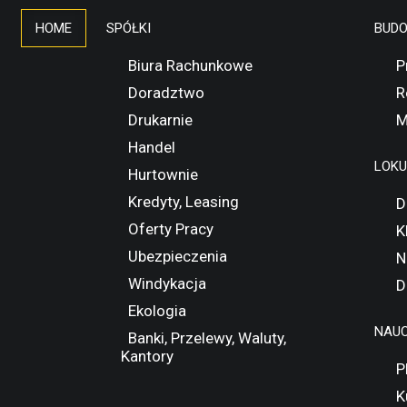
HOME
SPÓŁKI
BUD
Biura Rachunkowe
P
Doradztwo
R
Drukarnie
M
Handel
LOK
Hurtownie
Kredyty, Leasing
D
Oferty Pracy
K
Ubezpieczenia
N
Windykacja
D
Ekologia
NAUC
Banki, Przelewy, Waluty,
Kantory
P
K