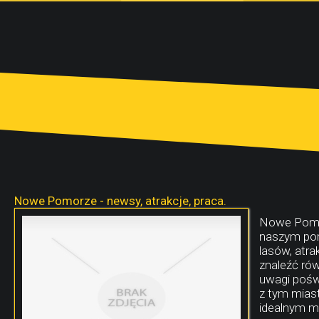
Nowe Pomorze - newsy, atrakcje, praca.
Nowe Pomor
naszym port
lasów, atra
znaleźć rów
uwagi pośw
z tym mias
idealnym m