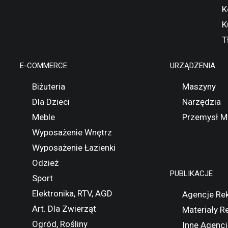
K
K
T
E-COMMERCE
URZĄDZENIA
Biżuteria
Maszyny
Dla Dzieci
Narzędzia
Meble
Przemysł M
Wyposażenie Wnętrz
Wyposażenie Łazienki
Odzież
PUBLIKACJE
Sport
Elektronika, RTV, AGD
Agencje Re
Art. Dla Zwierząt
Materiały 
Ogród, Rośliny
Inne Agencj