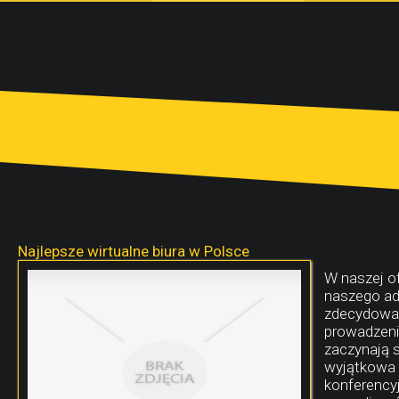
Najlepsze wirtualne biura w Polsce
W naszej o
naszego adr
zdecydowan
prowadzeni
zaczynają 
wyjątkowa o
konferencyj