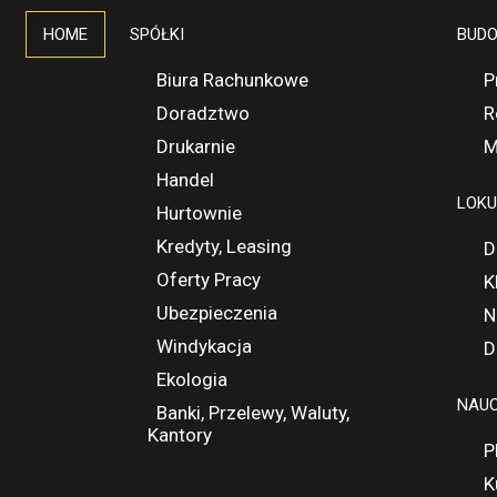
HOME
SPÓŁKI
BUD
Biura Rachunkowe
P
Doradztwo
R
Drukarnie
M
Handel
LOK
Hurtownie
Kredyty, Leasing
D
Oferty Pracy
K
Ubezpieczenia
N
Windykacja
D
Ekologia
NAUC
Banki, Przelewy, Waluty,
Kantory
P
K