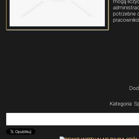
mogą liczy
administra
potrzebne d
pracownikó
Dod
Kategoria: S