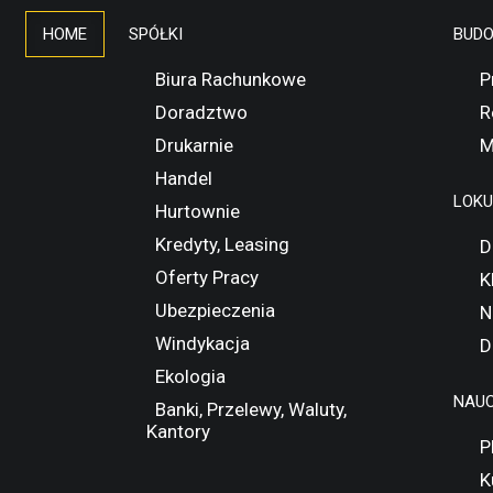
HOME
SPÓŁKI
BUD
Biura Rachunkowe
P
Doradztwo
R
Drukarnie
M
Handel
LOK
Hurtownie
Kredyty, Leasing
D
Oferty Pracy
K
Ubezpieczenia
N
Windykacja
D
Ekologia
NAUC
Banki, Przelewy, Waluty,
Kantory
P
K