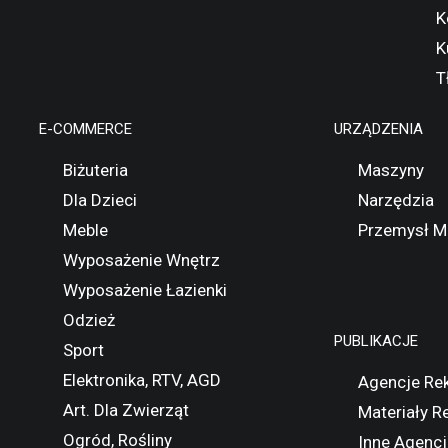
K
K
T
E-COMMERCE
URZĄDZENIA
Biżuteria
Maszyny
Dla Dzieci
Narzędzia
Meble
Przemysł M
Wyposażenie Wnętrz
Wyposażenie Łazienki
Odzież
PUBLIKACJE
Sport
Elektronika, RTV, AGD
Agencje Re
Art. Dla Zwierząt
Materiały 
Ogród, Rośliny
Inne Agencj