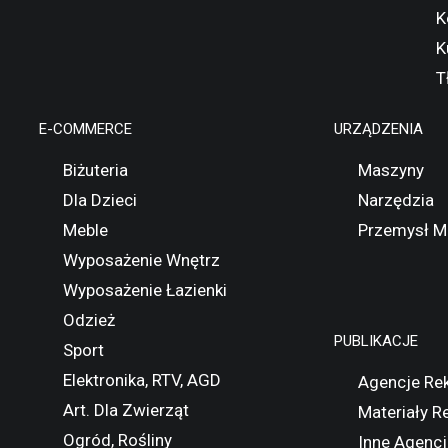
K
K
T
E-COMMERCE
URZĄDZENIA
Biżuteria
Maszyny
Dla Dzieci
Narzędzia
Meble
Przemysł M
Wyposażenie Wnętrz
Wyposażenie Łazienki
Odzież
PUBLIKACJE
Sport
Elektronika, RTV, AGD
Agencje Re
Art. Dla Zwierząt
Materiały 
Ogród, Rośliny
Inne Agencj