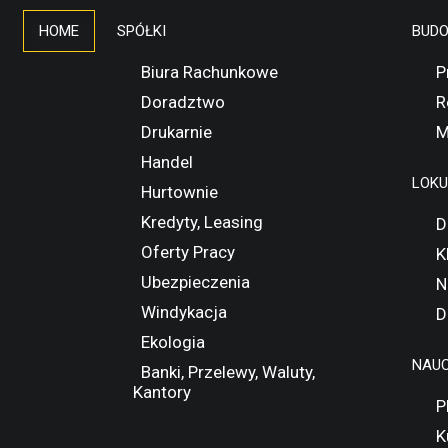
HOME
SPÓŁKI
BUD
Biura Rachunkowe
P
Doradztwo
R
Drukarnie
M
Handel
LOK
Hurtownie
Kredyty, Leasing
D
Oferty Pracy
K
Ubezpieczenia
N
Windykacja
D
Ekologia
NAUC
Banki, Przelewy, Waluty,
Kantory
P
K