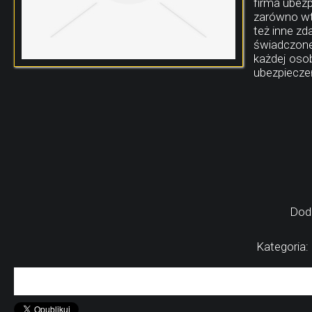
firma ubezp
zarówno wt
też inne zd
świadczone
każdej osob
ubezpieczeń
Dod
Kategoria: